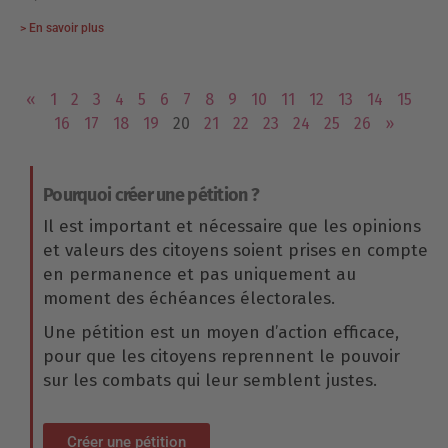
> En savoir plus
«
1
2
3
4
5
6
7
8
9
10
11
12
13
14
15
16
17
18
19
20
21
22
23
24
25
26
»
Pourquoi créer une pétition ?
Il est important et nécessaire que les opinions
et valeurs des citoyens soient prises en compte
en permanence et pas uniquement au
moment des échéances électorales.
Une pétition est un moyen d’action efficace,
pour que les citoyens reprennent le pouvoir
sur les combats qui leur semblent justes.
Créer une pétition