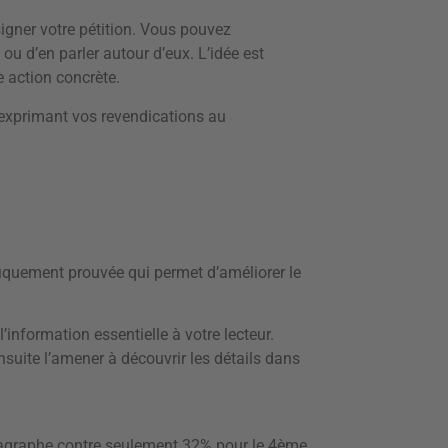
igner votre pétition. Vous pouvez
ou d’en parler autour d’eux. L’idée est
e action concrète.
tre exprimant vos revendications au
iquement prouvée qui permet d’améliorer le
 l’information essentielle à votre lecteur.
nsuite l’amener à découvrir les détails dans
aragraphe contre seulement 32% pour le 4ème