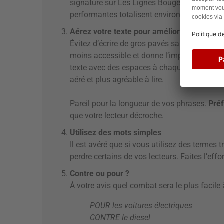
signature sur Les Lignes Bougent contienn
performantes totalisent environ 800 mots 
Aérez votre texte pour améliorer la lisibilit
Évitez d’écrire de gros pavés sans espace en
moins accessible et donne l’impression qu’on
texte avec des espaces à chaque phrase ou
aéré et plus agréable à lire.
Pareil pour la longueur de vos phrases.
Préf
que votre lecteur décroche.
Utilisez des mots simples
Il est avéré que si vous utilisez des termes
perdre certains de vos lecteurs. Faites l’eff
Contre ou pour ?
À votre avis quel combat sera le plus facile
POUR les voitures électriques
CONTRE le diesel