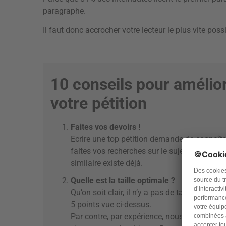
paragraphe.
Il faut donc accrocher votre lecteur le plus vite possi
10 conseils pour amélio
votre pétition
Faites vos devoirs !
Ecrire une top pétition demande de connaître 
faites vos recherches sur le sujet, suivez l’ac
similaire existe déjà.
Quelle est la taille optimale ?
Qu’on soit clair, il n’y a pas de taille idéale.
5 points vue ci-dessus.
Par contre, par expérience, nous observons qu