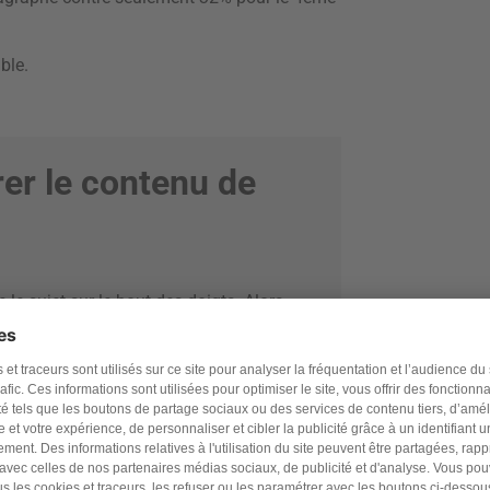
ble.
rer le contenu de
le sujet sur le bout des doigts. Alors,
tualité et surtout, regardez si une pétition
 Le principal est de respecter la structure en
e les pétitions qui récoltent le plus de