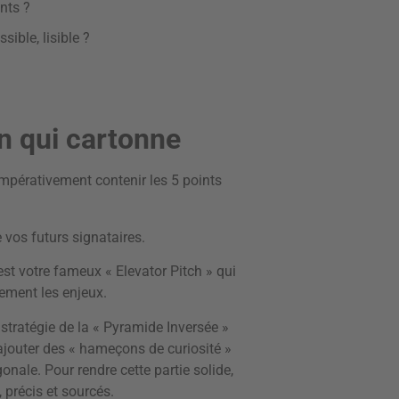
nts ?
sible, lisible ?
on qui cartonne
 impérativement contenir les 5 points
e vos futurs signataires.
’est votre fameux « Elevator Pitch » qui
dement les enjeux.
 stratégie de la « Pyramide Inversée »
 ajouter des « hameçons de curiosité »
onale. Pour rendre cette partie solide,
 précis et sourcés.