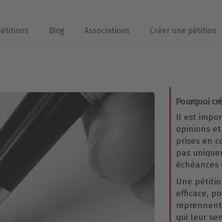
pétitions
Blog
Associations
Créer une pétition
Pourquoi cré
Il est impo
opinions et
prises en 
pas uniqu
échéances é
Une pétitio
efficace, p
reprennent 
qui leur se