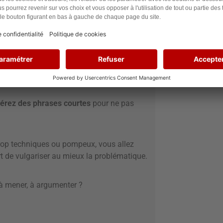
ent au minimum 3 paragraphes. Les plus
en moyenne.
é
tre les paragraphes. Cela rend votre texte
 n’y viendra pas à bout. Au contraire, un
 au minimum après 5 phrases sera plus
érez des phrases courtes
pour ne pas
 trop techniques ou pompeux, vous allez
ort de vulgariser au mieux la problématique.
 à mener, à argumenter ?