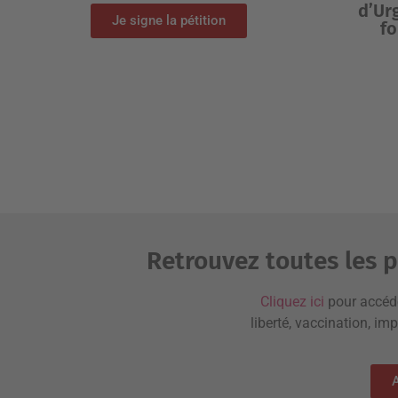
d’Ur
Je signe la pétition
f
Retrouvez toutes les p
Cliquez ici
pour accéde
liberté, vaccination, im
A