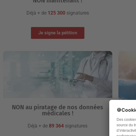
NON maintenant !
Déjà + de
125 300
signatures
Je signe la pétition
NON au piratage de nos données
médicales !
[Pét
Déjà + de
89 364
signatures