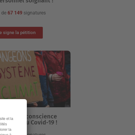
ersonnel soignant !
+ de
67 149
signatures
e signe la pétition
 prise de conscience
e suite au Covid-19 !
+ de
19 781
signatures