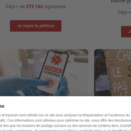
notre p
Déjà + de
275 162
signatures
Déjà 
Je signe la pétition
J
ition - Covid-19] NON au traçage
Pour une
numérique en France !
écologiqu
Déjà + de
45 704
signatures
Déjà 