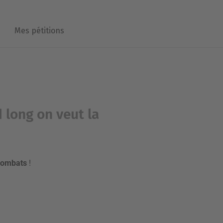
Mes pétitions
 long on veut la
s combats
!