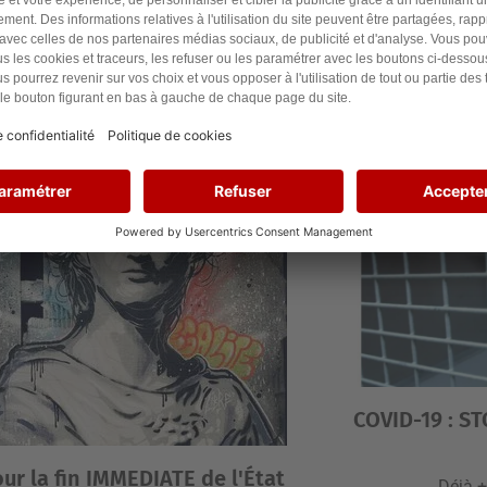
Je signe la pétition
J
COVID-19 : S
ur la fin IMMEDIATE de l'État
Déjà 