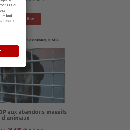
e signe la pétition
TOP aux abandons massifs
d'animaux
+ de
26 409
signatures