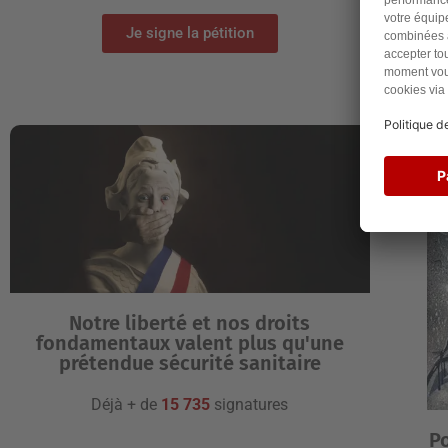
Je signe la pétition
Notre liberté et nos droits
fondamentaux valent plus qu'une
prétendue sécurité sanitaire
Déjà + de
15 735
signatures
Po