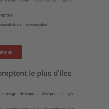
de la pollution lumineuse, des pesticides et
rop tard !
essentiels à notre écosystème.
étition
omptent le plus d’îles
ne très grande responsabilité pour les pays