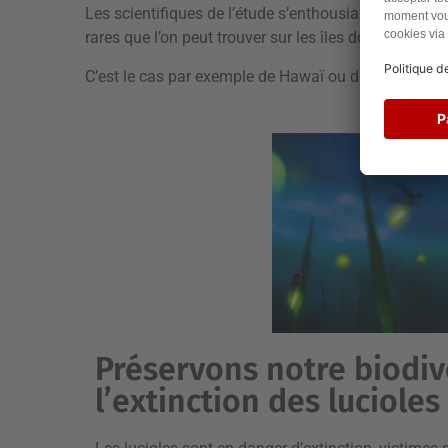
Les scientifiques de l’étude s’enthousiasment par a
rares que l’on peut trouver sur les îles dont l’histoi
C’est le cas par exemple de Hawaï ou de la Polynési
Préservons notre biodiv
l’extinction des lucioles