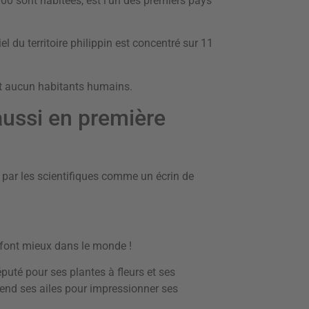
00 sont habitées, est l’un des premiers pays
l du territoire philippin est concentré sur 11
nt aucun habitants humains.
aussi en première
e par les scientifiques comme un écrin de
 font mieux dans le monde !
éputé pour ses plantes à fleurs et ses
tend ses ailes pour impressionner ses