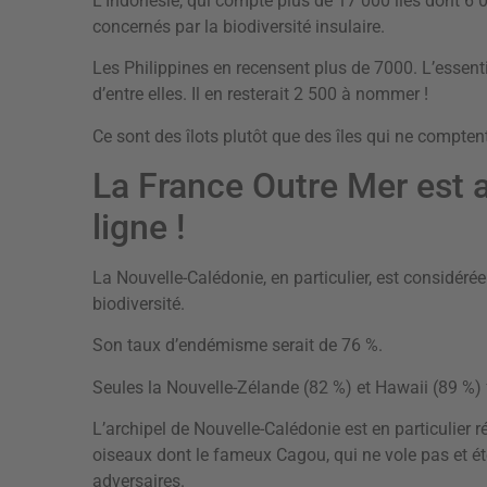
L’Indonésie, qui compte plus de 17 000 îles dont 6 0
concernés par la biodiversité insulaire.
Les Philippines en recensent plus de 7000. L’essentie
d’entre elles. Il en resterait 2 500 à nommer !
Ce sont des îlots plutôt que des îles qui ne compte
La France Outre Mer est 
ligne !
La Nouvelle-Calédonie, en particulier, est considéré
biodiversité.
Son taux d’endémisme serait de 76 %.
Seules la Nouvelle-Zélande (82 %) et Hawaii (89 %)
L’archipel de Nouvelle-Calédonie est en particulier r
oiseaux dont le fameux Cagou, qui ne vole pas et é
adversaires.