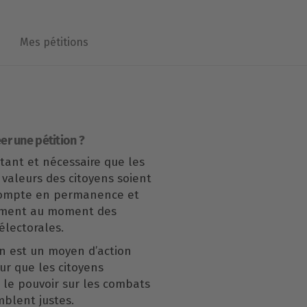
Mes pétitions
er une pétition ?
rtant et nécessaire que les
 valeurs des citoyens soient
compte en permanence et
ement au moment des
lectorales.
n est un moyen d’action
our que les citoyens
le pouvoir sur les combats
mblent justes.