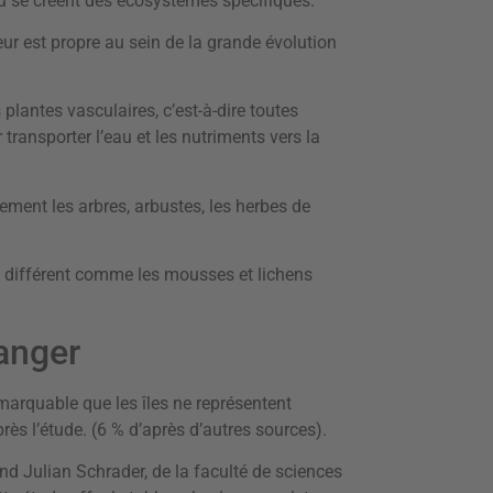
x où se créent des écosystèmes spécifiques.
r est propre au sein de la grande évolution
 plantes vasculaires, c’est-à-dire toutes
 transporter l’eau et les nutriments vers la
ement les arbres, arbustes, les herbes de
 différent comme les mousses et lichens
danger
emarquable que les îles ne représentent
près l’étude. (6 % d’après d’autres sources).
and Julian Schrader, de la faculté de sciences