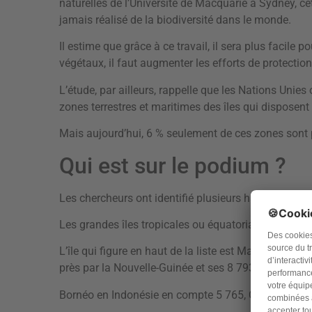
naturelles de l’Université de Macquarie à Sydney, ce
jamais réalisé de la biodiversité dans le monde.
Il estime que grâce à ce travail, il sera plus facile 
végétaux, il faut augmenter les efforts de protection
L’étude, par ailleurs, rappelle que les Nations Unies
zones terrestres et maritimes des îles qui disposen
Mais aujourd’hui, 6 % seulement de ces zones sont 
Qui est sur le podium ?
Les chercheurs ont identifié plusieurs hauts-lieux de
Les grandes îles tropicales ou équatoriales en font p
L’île qui figure en haut de la liste est Madagascar
près par la Nouvelle-Guinée et ses 8 793 espèces 
Bornéo en Indonésie en compte 5 765, Cuba 2 679 e