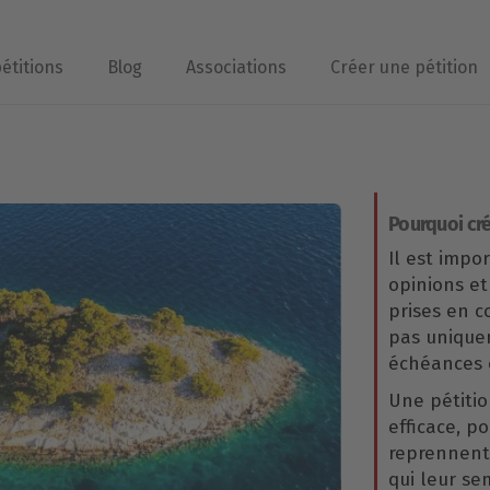
pétitions
Blog
Associations
Créer une pétition
Pourquoi cré
Il est impo
opinions et
prises en 
pas uniqu
échéances é
Une pétitio
efficace, p
reprennent 
qui leur se