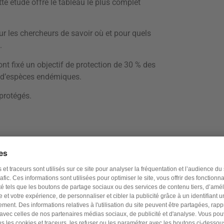
tte étude offre le tableau le plus complet
pour les chercheurs de savoir où et pour quels
.
 ont fixé un objectif de protection de 30 % des
t d’espèces endémiques.
protégés.
 la biodiversité et de l’endémisme végétal.
artie.
 avec 9 318 espèces endémiques, suivie de
endémiques.
t la Nouvelle-Calédonie 2 493.