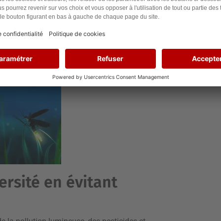
illeurs pour certaines espèces extrêmement
re géologique est mouvementée et particulière.
e française.
ersité en évitant