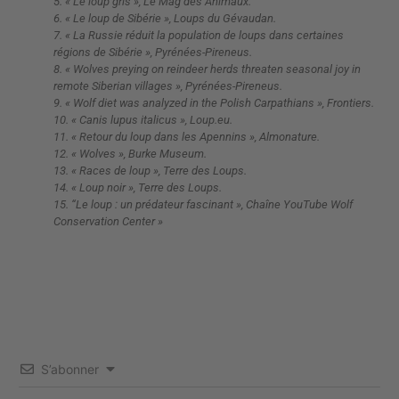
5. « Le loup gris », Le Mag des Animaux.
6. « Le loup de Sibérie », Loups du Gévaudan.
7. « La Russie réduit la population de loups dans certaines
régions de Sibérie », Pyrénées-Pireneus.
8. « Wolves preying on reindeer herds threaten seasonal joy in
remote Siberian villages », Pyrénées-Pireneus.
9. « Wolf diet was analyzed in the Polish Carpathians », Frontiers.
10. « Canis lupus italicus », Loup.eu.
11. « Retour du loup dans les Apennins », Almonature.
12. « Wolves », Burke Museum.
13. « Races de loup », Terre des Loups.
14. « Loup noir », Terre des Loups.
15. “Le loup : un prédateur fascinant », Chaîne YouTube Wolf
Conservation Center »
S’abonner