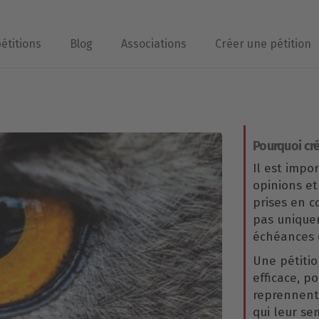
pétitions
Blog
Associations
Créer une pétition
Pourquoi cré
Il est impo
opinions et
prises en 
pas uniqu
échéances é
Une pétitio
efficace, p
reprennent 
qui leur se