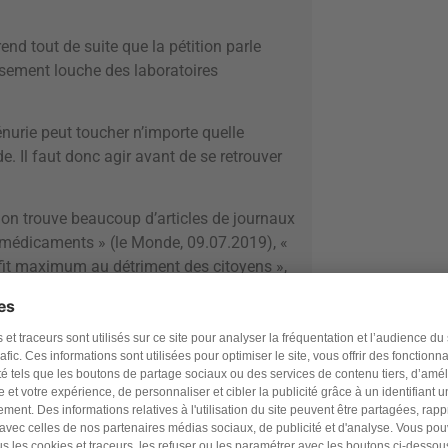
nd tout de suite que la pétition parle
ssement louche des laboratoires
énurie peut toucher n’importe quelle
 Il faut donc agir avant de se retrouver
, on trouve beaucoup d’articles de journaux
de médicaments » (le Monde, 09.07.2019), «
ofit maximum au détriment des citoyens »,
objet grâce à la
g
mulation de l’objet. Il faut que l’action soit