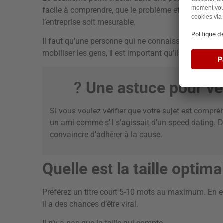
facile à comprendre, que le problème et la solution
l’entreprise soit mesurable.
Il faut qu’une personne qui ne connaisse rien au suj
mobiliser les gens, il est important qu’ils se sentent
?
Une astuce pour vér
Si vous voulez vérifier que votre sujet est compréh
un ami comme s’il s’agissait d’un speed dating. 
convaincre d’adhérer à la cause.
Quelle est la taille optima
Préférez un titre court 5-10 mots au maximum. En effe
il a des chances d’être viral.
Il n’y a pas que la taille qui compte.