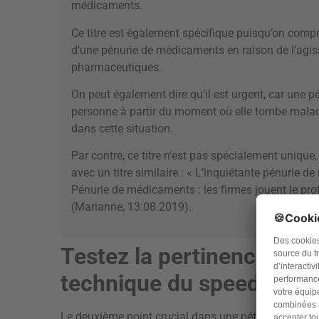
médicaments.
Ce titre est également spécifique puisqu’on compre
d’une pénurie de médicaments en raison de l’agi
pharmaceutiques.
On peut également dire qu’il est urgent, car une p
personne à partir du moment où elle tombe malade.
dans cette situation.
Par contre, ce titre n’est pas spécialement unique
avec un titre similaire : « L’inquiétante pénurie 
Pénurie de médicaments : les firmes jouent le pr
(Marianne, 13.08.2019).
Testez la pertinence de l’
technique du speed datin
Le deuxième point crucial dans une pétition est la for