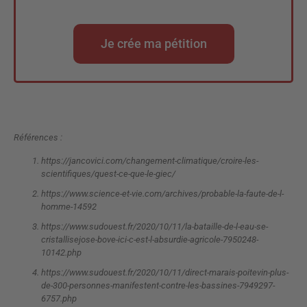
Je crée ma pétition
Références :
https://jancovici.com/changement-climatique/croire-les-
scientifiques/quest-ce-que-le-giec/
https://www.science-et-vie.com/archives/probable-la-faute-de-l-
homme-14592
https://www.sudouest.fr/2020/10/11/la-bataille-de-l-eau-se-
cristallisejose-bove-ici-c-est-l-absurdie-agricole-7950248-
10142.php
https://www.sudouest.fr/2020/10/11/direct-marais-poitevin-plus-
de-300-personnes-manifestent-contre-les-bassines-7949297-
6757.php