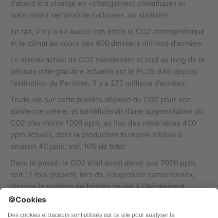
d’abord été changé en «changement climatique» et
maintenant «empreinte carbone», ou similaire.
En fait, il n’y a eu aucun lien entre le CO2 atmosphérique
et le climat au cours des 600 derniers millions d’années.
Le niveau actuel de CO2 maintenant et tout au long de la
période interglaciaire actuelle est le PLUS BAS depuis
l’extinction du Permien, il y a 270 millions d’années.
Toute vie sur cette planète dépend du CO2 pour son
existence même, et bénéficierait d’une augmentation du
CO2 d’au moins 1000 ppm, au lieu des misérables 400
ppm actuels, dont la production humaine s’élève à
environ 40 ppm, soit 10% de total.
Dans le passé, le CO2 était aussi élevé que 7000 ppm,
soit 17 fois présent, lors de «l’explosion cambrienne»,
lorsque le nombre de formes de vie a littéralement
explosé.
Cela montre que des niveaux élevés de CO2 sont