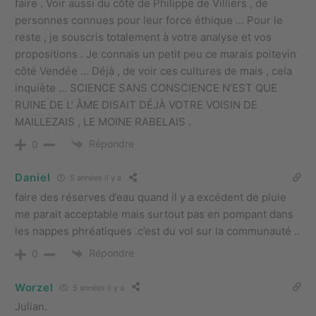
faire . Voir aussi du côté de Philippe de Villiers , de
personnes connues pour leur force éthique … Pour le
reste , je souscris totalement à votre analyse et vos
propositions . Je connais un petit peu ce marais poitevin
côté Vendée … Déjà , de voir ces cultures de mais , cela
inquiète … SCIENCE SANS CONSCIENCE N’EST QUE
RUINE DE L’ ÂME DISAIT DÉJÀ VOTRE VOISIN DE
MAILLEZAIS , LE MOINE RABELAIS .
Répondre
0
Daniel
5 années il y a
faire des réserves d’eau quand il y a excédent de pluie
me parait acceptable mais surtout pas en pompant dans
les nappes phréatiques .c’est du vol sur la communauté ..
Répondre
0
Worzel
5 années il y a
Julian.