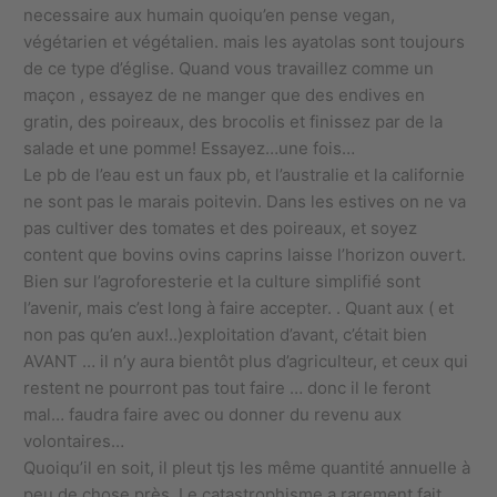
necessaire aux humain quoiqu’en pense vegan,
végétarien et végétalien. mais les ayatolas sont toujours
de ce type d’église. Quand vous travaillez comme un
maçon , essayez de ne manger que des endives en
gratin, des poireaux, des brocolis et finissez par de la
salade et une pomme! Essayez…une fois…
Le pb de l’eau est un faux pb, et l’australie et la californie
ne sont pas le marais poitevin. Dans les estives on ne va
pas cultiver des tomates et des poireaux, et soyez
content que bovins ovins caprins laisse l’horizon ouvert.
Bien sur l’agroforesterie et la culture simplifié sont
l’avenir, mais c’est long à faire accepter. . Quant aux ( et
non pas qu’en aux!..)exploitation d’avant, c’était bien
AVANT … il n’y aura bientôt plus d’agriculteur, et ceux qui
restent ne pourront pas tout faire … donc il le feront
mal… faudra faire avec ou donner du revenu aux
volontaires…
Quoiqu’il en soit, il pleut tjs les même quantité annuelle à
peu de chose près. Le catastrophisme a rarement fait