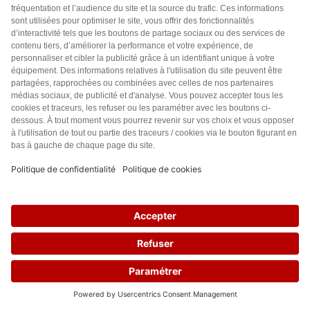
totalement bénéfiques pour toutes les formes de vie
actuelles.
La réduction du CO2 en dessous des niveaux actuels
menace la vie de toutes les espèces animales et
végétales de la planète.
Si le CO2 tombe en dessous de 150 ppm, toute la vie
végétale commencera à mourir, suivie de près par toute
la vie animale qui en dépend, en particulier la vie
humaine.
Répondre
0
Hester van Wijngaarden
5 années il y a
24
Merci pour cet article. C’est si évident…
Répondre
0
Jehl
5 années il y a
Bonjour d’accord avec vous mais qui la faute, vous oublie