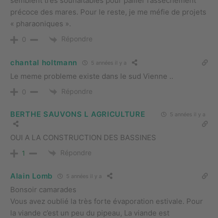
semblent très souhaitables pour pallier l’assèchement
précoce des mares. Pour le reste, je me méfie de projets
« pharaoniques ».
Répondre
0
chantal holtmann
5 années il y a
Le meme probleme existe dans le sud Vienne ..
Répondre
0
BERTHE SAUVONS L AGRICULTURE
5 années il y a
OUI A LA CONSTRUCTION DES BASSINES
Répondre
1
Alain Lomb
5 années il y a
Bonsoir camarades
Vous avez oublié la très forte évaporation estivale. Pour
la viande c’est un peu du pipeau, La viande est