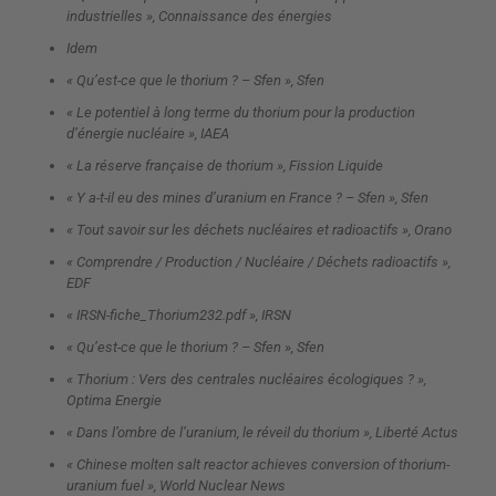
industrielles », Connaissance des énergies
Idem
« Qu’est-ce que le thorium ? – Sfen », Sfen
« Le potentiel à long terme du thorium pour la production
d’énergie nucléaire », IAEA
« La réserve française de thorium », Fission Liquide
« Y a-t-il eu des mines d’uranium en France ? – Sfen », Sfen
« Tout savoir sur les déchets nucléaires et radioactifs », Orano
« Comprendre / Production / Nucléaire / Déchets radioactifs »,
EDF
« IRSN-fiche_Thorium232.pdf », IRSN
« Qu’est-ce que le thorium ? – Sfen », Sfen
« Thorium : Vers des centrales nucléaires écologiques ? »,
Optima Energie
« Dans l’ombre de l’uranium, le réveil du thorium », Liberté Actus
« Chinese molten salt reactor achieves conversion of thorium-
uranium fuel », World Nuclear News