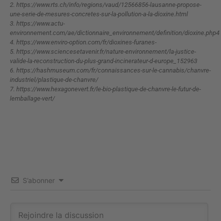
2.
https://www.rts.ch/info/regions/vaud/12566856-lausanne-propose-
une-serie-de-mesures-concretes-sur-la-pollution-a-la-dioxine.html
3.
https://www.actu-
environnement.com/ae/dictionnaire_environnement/definition/dioxine.php4
4.
https://www.enviro-option.com/fr/dioxines-furanes-
5.
https://www.sciencesetavenir.fr/nature-environnement/la-justice-
valide-la-reconstruction-du-plus-grand-incinerateur-d-europe_152963
6.
https://hashmuseum.com/fr/connaissances-sur-le-cannabis/chanvre-
industriel/plastique-de-chanvre/
7.
https://www.hexagonevert.fr/le-bio-plastique-de-chanvre-le-futur-de-
lemballage-vert/
S’abonner