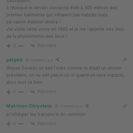
Sauvabelin,
à l’époque le terrain concerné était à 300 mètres des
premier batiments qui n’étaient pas habités mais
servaient d’atelier divers !
J’ai visité cette usine en 1963 et je me rappelle très bien
de la physionomie des lieux !
Répondre
0
patphil
4 années il y a
depuis Sevezo on sait ! mais comme le disait un ancien
président, on ne sait pas ni où ni quand on sera impacté,
alors tout va bien
Répondre
0
Matricon Chrystele
4 années il y a
priviliégier les transports en commun
Répondre
0