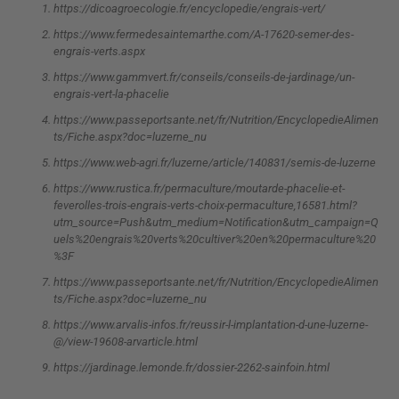
https://dicoagroecologie.fr/encyclopedie/engrais-vert/
https://www.fermedesaintemarthe.com/A-17620-semer-des-
engrais-verts.aspx
https://www.gammvert.fr/conseils/conseils-de-jardinage/un-
engrais-vert-la-phacelie
https://www.passeportsante.net/fr/Nutrition/EncyclopedieAlimen
ts/Fiche.aspx?doc=luzerne_nu
https://www.web-agri.fr/luzerne/article/140831/semis-de-luzerne
https://www.rustica.fr/permaculture/moutarde-phacelie-et-
feverolles-trois-engrais-verts-choix-permaculture,16581.html?
utm_source=Push&utm_medium=Notification&utm_campaign=Q
uels%20engrais%20verts%20cultiver%20en%20permaculture%20
%3F
https://www.passeportsante.net/fr/Nutrition/EncyclopedieAlimen
ts/Fiche.aspx?doc=luzerne_nu
https://www.arvalis-infos.fr/reussir-l-implantation-d-une-luzerne-
@/view-19608-arvarticle.html
https://jardinage.lemonde.fr/dossier-2262-sainfoin.html