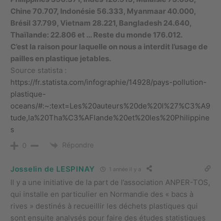
Chine 70.707, Indonésie 56.333, Myanmaar 40.000,
Brésil 37.799, Vietnam 28.221, Bangladesh 24.640,
Thaïlande: 22.806 et … Reste du monde 176.012.
C’est la raison pour laquelle on nous a interdit l’usage de
pailles en plastique jetables.
Source statista :
https://fr.statista.com/infographie/14928/pays-pollution-
plastique-
oceans/#:~:text=Les%20auteurs%20de%20l%27%C3%A9
tude,la%20Tha%C3%AFlande%20et%20les%20Philippine
s
Répondre
0
Josselin de LESPINAY
1 année il y a
Il y a une initiative de la part de l’association ANPER-TOS,
qui installe
en particulier en Normandie des « bacs à
rives » destinés à recueillir les déchets plastiques qui
sont ensuite analysés pour faire des études statistiques