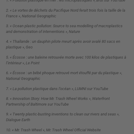
1. « Pollution plastique en mer : les microplastiques », Brut sur YouTube
2. « Le vortex de déchets du Pacifique Nord ferait trois fois la taille de la
France », National Geographic
3. « Ocean plastic pollution: Source to sea modelling of macroplastics
and demonstration of interventions », Nature
4. « Thaïlande : un dauphin pilote meurt après avoir avalé 80 sacs en
plastique », Geo
5. « Écosse : une baleine retrouvée morte avec 100 kilos de plastiques à
l’intérieur », Le Point
6. « Écosse : un bébé phoque retrouvé mort étouffé par du plastique »,
National Geographic
7. « La pollution plastique dans l’océan », LUMNI sur YouTube
8. « Innovation Story: How Mr. Trash Wheel Works », Waterfront
Partnership of Baltimore sur YouTube
9. « Twenty plastic-busting inventions to clean our rivers and seas »,
Dialogue Earth
10. « Mr. Trash Wheel », Mr. Trash Wheel Official Website