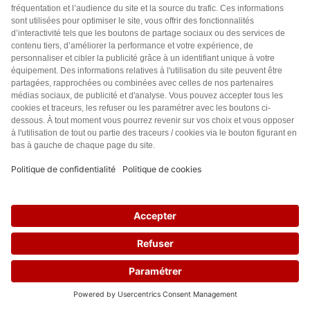
Je me demande comment vous gagnez votre vie?
Nouveau gourou, arnaqueur, influenceur?
Répondre
0
Peter
3 années il y a
Bonjour
Je suis désolé mais l Allemagne utilise du charbon
aujourd hui pour s en sortir ( gaz russe HS)
Hydrogène a partir de l eau nous en manquons produire
de l énergie renouvelable pour diminuer ressourcé en
eau. Valable.?
Première chose diminuer les consommation.moins de
mail de stockage dans le cloud combien de centrales en
25
moins. 10 20 plus ???
Répondre
1
Baime
3 années il y a
Assez d’accord sur l’ensemble de cet article. Cependant,