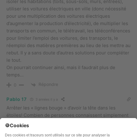
isoler les habitations (toits, sous-sols, murs, entrées),
utiliser les voitures électriques en ville (donc nécessité
pour une multiplication des voitures électriques
d’augmenter la production d’électricité), de multiplier les
transports en commun, le télétravail, les téléconférences
pour limiter l’emploi des voitures, des transports, le
réemploi des matières premières au lieu de les mettre au
rebut. Il y a sans doute d’autres solutions pour compléter
le tout.
On pourrait continuer ainsi, mais il faudrait plus de
temps…
Répondre
0
Pablo 17
3 années il y a
Arrêter les « lignes bouge » d’avoir la tête dans les
étoiles! Combien de personnes connaissent simplement
la différence entre le kilowatt, et le kilowatt heure. et
vous espérez quoi d’une pétition sur le Thorium!.