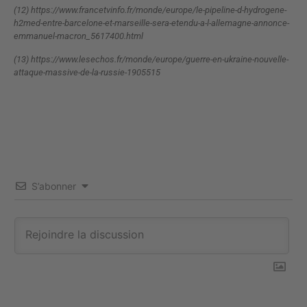
(12) https://www.francetvinfo.fr/monde/europe/le-pipeline-d-hydrogene-
h2med-entre-barcelone-et-marseille-sera-etendu-a-l-allemagne-annonce-
emmanuel-macron_5617400.html
(13) https://www.lesechos.fr/monde/europe/guerre-en-ukraine-nouvelle-
attaque-massive-de-la-russie-1905515
S’abonner