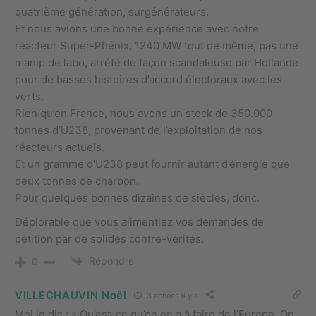
quatrième génération, surgénérateurs.
Et nous avions une bonne expérience avec notre
réacteur Super-Phénix, 1240 MW tout de même, pas une
manip de labo, arrété de façon scandaleuse par Hollande
pour de basses histoires d’accord électoraux avec les
verts.
Rien qu’en France, nous avons un stock de 350.000
tonnes d’U238, provenant de l’exploitation de nos
réacteurs actuels.
Et un gramme d’U238 peut fournir autant d’énergie que
deux tonnes de charbon.
Pour quelques bonnes dizaines de siècles, donc.
Déplorable que vous alimentiez vos demandes de
pétition par de solides contre-vérités.
Répondre
0
VILLECHAUVIN Noël
3 années il y a
Moi je dis : « Qu’est-ce qu’on en a à faire de l’Europe. On