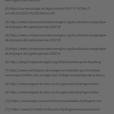
allemagne-sous-tension/
(2) https://eur-lex.europa.eu/legal-content/FR/TXT/HTML/?
uri=CELEX:52021PC0557&from=FR
(3) https://www.connaissancedesenergies.org/la-situation-energetique-
de-lespagne-decryptee-par-laie-220218
(4) https://www.connaissancedesenergies.org/la-situation-energetique-
de-lespagne-decryptee-par-laie-220218
(5) https://www.connaissancedesenergies.org/la-situation-energetique-
de-lespagne-decryptee-par-laie-220218
(6) https://blog.leslignesbougent.org/fallait-il-arreter-greta-thunberg/
(7) https://www.statistiques.developpement-durable.gouv.fr/edition-
numerique/chiffres-cles-energie-2021/6-bilan-energetique-de-la-france
(8) https://www.orygeen.eu/docs-actus/glossaire/hydrogene-bleu/
(9) https://www.orygeen.eu/docs-actus/glossaire/hydrogene-bleu/
(10) https://www.engie.com/activites/renouvelables/hydrogene-vert
(11) https://www.h2-mobile.fr/dossiers/hydrogene-rose-tout-savoir/