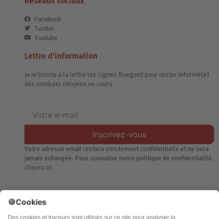
Réseaux sociaux
Facebook
Twitter
Youtube
Lettre d'information
Je m’inscris à la lettre les Lignes Bougent pour rester informé(e)
des combats citoyens en cours.
Inscrivez-vous
Votre adresse email restera strictement confidentielle et ne sera
jamais échangée. Pour consulter notre politique de confidentialité,
cliquez ici.