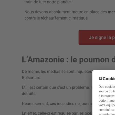
train de tuer notre planète !
Nous devons absolument mettre en place des
mes
contre le réchauffement climatique.
Je signe la p
L’Amazonie : le poumon
De même, les médias se sont inquiétés de la repris
Bolsonaro.
Et il est certain que c’est un problème, notamment 
détruits.
Heureusement, ces incendies ne joueraient pas sur l
En effet, celle-ci est régulée par les océans et l’e