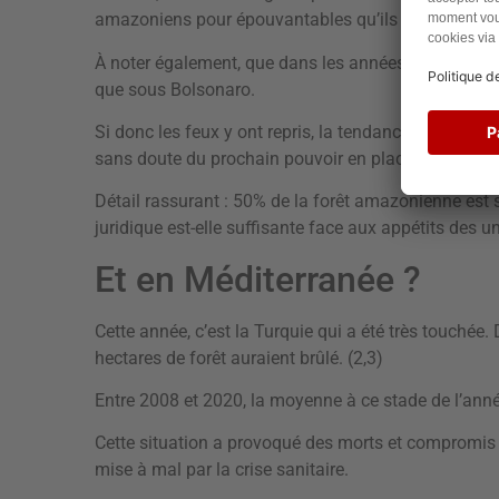
amazoniens pour épouvantables qu’ils soient, ne v
À noter également, que dans les années 70, il y ava
que sous Bolsonaro.
Si donc les feux y ont repris, la tendance de fond p
sans doute du prochain pouvoir en place.
Détail rassurant : 50% de la forêt amazonienne est 
juridique est-elle suffisante face aux appétits des un
Et en Méditerranée ?
Cette année, c’est la Turquie qui a été très touchée.
hectares de forêt auraient brûlé. (2,3)
Entre 2008 et 2020, la moyenne à ce stade de l’anné
Cette situation a provoqué des morts et compromis
mise à mal par la crise sanitaire.