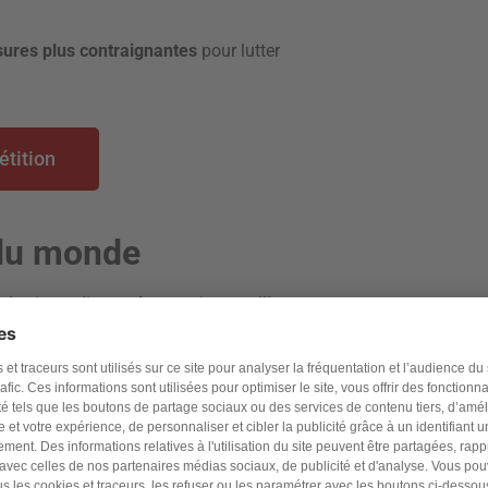
ures plus contraignantes
pour lutter
étition
 du monde
e des incendies en Amazonie sous l’ère
pour les précieux écosystèmes qui ont été
a quantité d’oxygène présente dans l’air.
nsemble de la biomasse du monde. Les feux