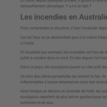
En outre, depuis quelques années, s’ajoute à cette pe
réchauffement climatique. Y a-t-il un lien ?
Les incendies en Australi
Pour comprendre la situation, il faut l’analyser régio
Car les feux ne se déclenchent pas à la même fréqu
à l’autre.
En Australie par exemple, les incendies ont lieu de
juillet à octobre dans le nord. Et cela depuis fort l
Dans ce pays, les eucalyptus jouent un rôle actif da
Ce sont des arbres pyrophytes qui aiment le feu. Ils
inflammables à basse température mais leur écorce 
Ainsi lorsque se déclare un incendie de forêt, les a
eucalyptus repartent de plus bel en gardant pour eux
nutriment et en eau.