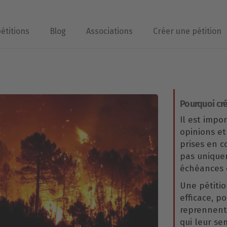
pétitions
Blog
Associations
Créer une pétition
Pourquoi cré
Il est impo
opinions et
prises en 
pas uniqu
échéances é
Une pétitio
efficace, p
reprennent 
qui leur se