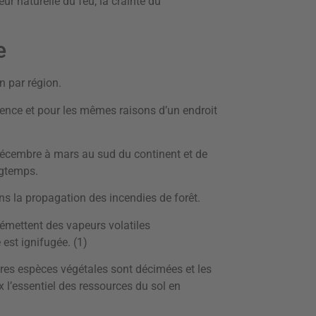
ur naturelle du feu, la crainte du
e
n par région.
ence et pour les mêmes raisons d’un endroit
 décembre à mars au sud du continent et de
ongtemps.
ns la propagation des incendies de forêt.
 émettent des vapeurs volatiles
est ignifugée. (1)
utres espèces végétales sont décimées et les
 l’essentiel des ressources du sol en