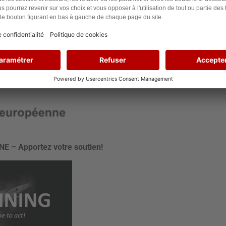
dans cet article d’Ouest-France :
oyens-europeens-signent-contre-le-commerce-
-requins-
ctive ! Grâce à un grand nombre d’entre
res supplémentaires ont été enregistrées en
 – Apportez votre soutien!