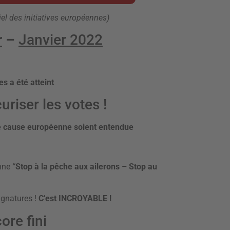
ciel des initiatives européennes)
r
–
Janvier 2022
es a été atteint
uriser les votes !
te cause européenne soient entendue
enne
“Stop à la pêche aux ailerons – Stop au
ignatures !
C’est INCROYABLE !
ore fini