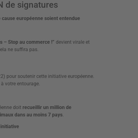
N de signatures
te cause européenne soient entendue
ns – Stop au commerce !”
devient virale et
ela ne suffira pas.
22) pour soutenir cette initiative européenne.
 à votre entourage.
péenne doit
recueillir un million de
inimaux dans au moins 7 pays
.
nitiative