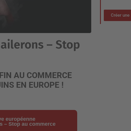
Créer une 
 ailerons – Stop
FIN AU COMMERCE
INS EN EUROPE !
tive européenne
ns – Stop au commerce