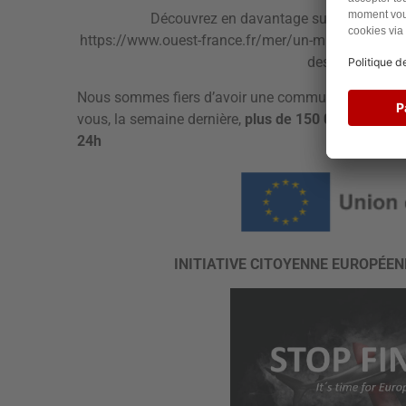
Découvrez en davantage sur cette cause 
https://www.ouest-france.fr/mer/un-million-de-cit
des-ailerons-de
Nous sommes fiers d’avoir une communauté aussi a
vous, la semaine dernière,
plus de 150 000 signatu
24h
INITIATIVE CITOYENNE EUROPÉENNE