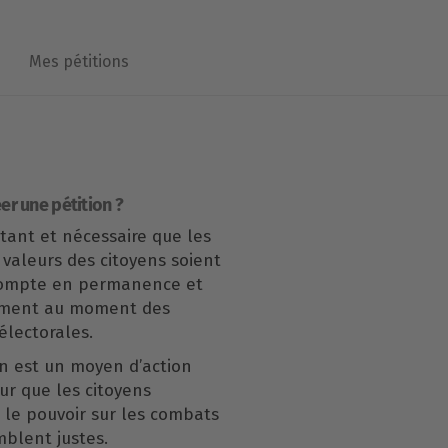
Mes pétitions
er une pétition ?
rtant et nécessaire que les
 valeurs des citoyens soient
compte en permanence et
ement au moment des
lectorales.
n est un moyen d’action
our que les citoyens
le pouvoir sur les combats
mblent justes.