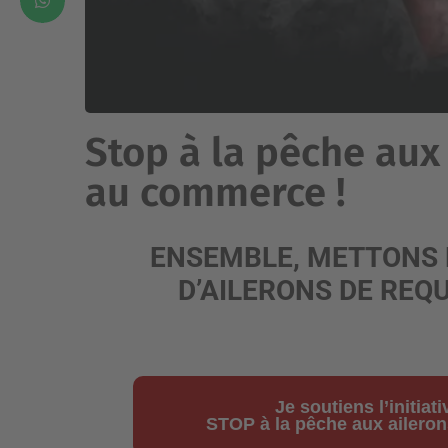
Stop à la pêche aux
au commerce !
ENSEMBLE, METTONS 
D’AILERONS DE REQU
Je soutiens l’initia
STOP à la pêche aux ailero