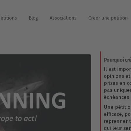
pétitions
Blog
Associations
Créer une pétition
Pourquoi cré
Il est impo
opinions et
prises en 
pas uniqu
échéances é
Une pétitio
efficace, p
reprennent 
qui leur se