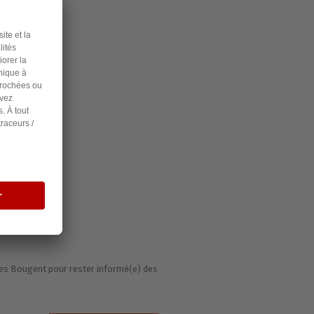
té,
cliquez ici.
ignes Bougent pour rester informé(e) des