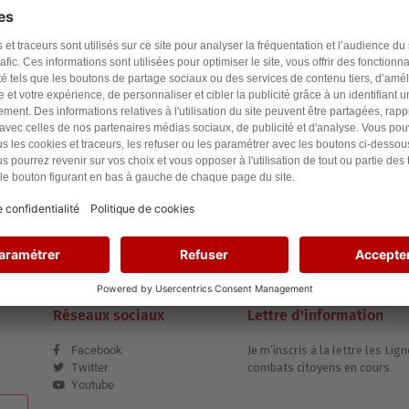
ielle et ne sera jamais échangée. Pour consulter notre politique de confidentiali
A tout bientôt,
ulien de l’équipe Les Lignes Bougent
Réseaux sociaux
Lettre d'information
Facebook
Je m’inscris à la lettre les L
Twitter
combats citoyens en cours.
Youtube