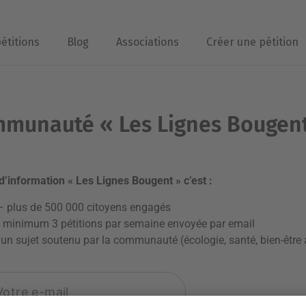
pétitions
Blog
Associations
Créer une pétition
mmunauté « Les Lignes Bougen
 d’information « Les Lignes Bougent » c’est :
– plus de 500 000 citoyens engagés
e minimum 3 pétitions par semaine envoyée par email
un sujet soutenu par la communauté (écologie, santé, bien-être 