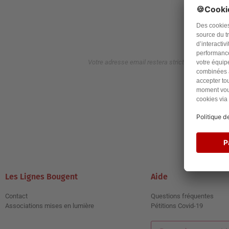
Votre adresse email restera strictement confident
J
Les Lignes Bougent
Aide
Contact
Questions fréquentes
Associations mises en lumière
Pétitions Covid-19