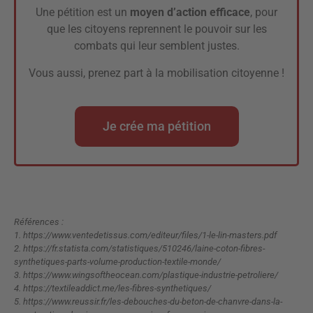
Une pétition est un
moyen d’action efficace
, pour
que les citoyens reprennent le pouvoir sur les
combats qui leur semblent justes.
Vous aussi, prenez part à la mobilisation citoyenne !
Je crée ma pétition
Références :
1.
https://www.ventedetissus.com/editeur/files/1-le-lin-masters.pdf
2.
https://fr.statista.com/statistiques/510246/laine-coton-fibres-
synthetiques-parts-volume-production-textile-monde/
3.
https://www.wingsoftheocean.com/plastique-industrie-petroliere/
4.
https://textileaddict.me/les-fibres-synthetiques/
5.
https://www.reussir.fr/les-debouches-du-beton-de-chanvre-dans-la-