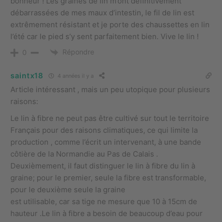
bonheur ! Les graines de lin m’ont définitivement
débarrassées de mes maux d’intestin, le fil de lin est
extrêmement résistant et je porte des chaussettes en lin
l’été car le pied s’y sent parfaitement bien. Vive le lin !
Répondre
0
saintx18
4 années il y a
Article intéressant , mais un peu utopique pour plusieurs
raisons:
Le lin à fibre ne peut pas être cultivé sur tout le territoire
Français pour des raisons climatiques, ce qui limite la
production , comme l’écrit un intervenant, à une bande
côtière de la Normandie au Pas de Calais .
Deuxièmement, il faut distinguer le lin à fibre du lin à
graine; pour le premier, seule la fibre est transformable,
pour le deuxième seule la graine
est utilisable, car sa tige ne mesure que 10 à 15cm de
hauteur .Le lin à fibre a besoin de beaucoup d’eau pour