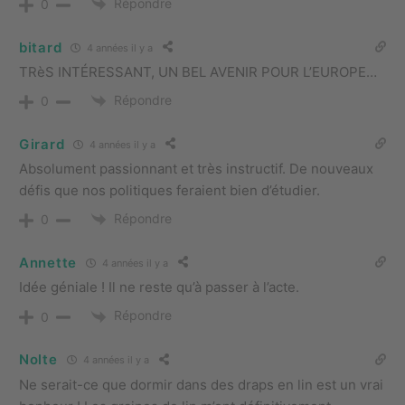
Répondre
0
bitard
4 années il y a
TRèS INTÉRESSANT, UN BEL AVENIR POUR L’EUROPE…
Répondre
0
Girard
4 années il y a
Absolument passionnant et très instructif. De nouveaux
défis que nos politiques feraient bien d’étudier.
Répondre
0
Annette
4 années il y a
Idée géniale ! Il ne reste qu’à passer à l’acte.
Répondre
0
Nolte
4 années il y a
Ne serait-ce que dormir dans des draps en lin est un vrai