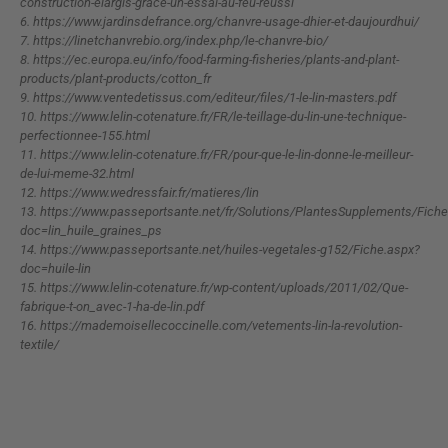
construction-elargis-grace-un-essai-au-feu-reussi
6.
https://www.jardinsdefrance.org/chanvre-usage-dhier-et-daujourdhui/
7.
https://linetchanvrebio.org/index.php/le-chanvre-bio/
8.
https://ec.europa.eu/info/food-farming-fisheries/plants-and-plant-
products/plant-products/cotton_fr
9.
https://www.ventedetissus.com/editeur/files/1-le-lin-masters.pdf
10.
https://www.lelin-cotenature.fr/FR/le-teillage-du-lin-une-technique-
perfectionnee-155.html
11.
https://www.lelin-cotenature.fr/FR/pour-que-le-lin-donne-le-meilleur-
de-lui-meme-32.html
12.
https://www.wedressfair.fr/matieres/lin
13.
https://www.passeportsante.net/fr/Solutions/PlantesSupplements/Fiche
doc=lin_huile_graines_ps
14.
https://www.passeportsante.net/huiles-vegetales-g152/Fiche.aspx?
doc=huile-lin
15.
https://www.lelin-cotenature.fr/wp-content/uploads/2011/02/Que-
fabrique-t-on_avec-1-ha-de-lin.pdf
16.
https://mademoisellecoccinelle.com/vetements-lin-la-revolution-
textile/