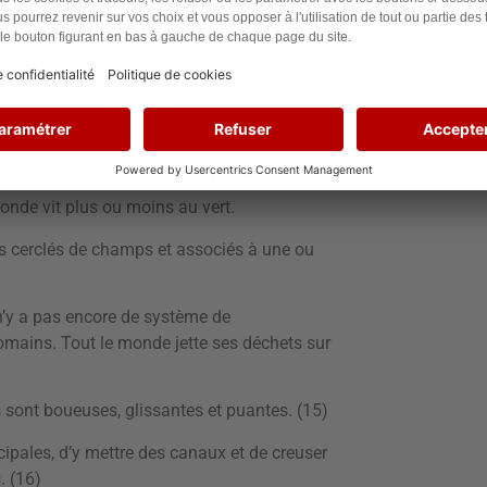
aris…
r que des étudiants puissent les lancer sur
ste dans la capitale pour des questions
 monde vit plus ou moins au vert.
es cerclés de champs et associés à une ou
l n’y a pas encore de système de
omains. Tout le monde jette ses déchets sur
 sont boueuses, glissantes et puantes. (15)
cipales, d’y mettre des canaux et de creuser
. (16)