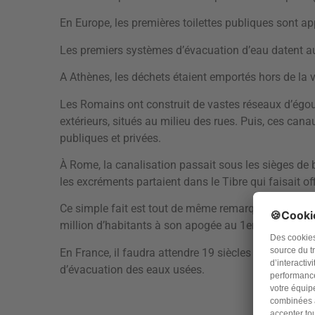
En Europe, les premières toilettes publiques sont a
Les premiers systèmes d’évacuation d’eau datent au
A Athènes, les déchets étaient emportés hors de la vi
Les Romains ont construit de vastes réseaux d’égout
extérieurs, situés au milieu des rues. Puis, ces canau
publiques et privées.
À Rome, la canalisation passait sous les sièges de 
les excréments partaient dans le Tibre qui faisait o
Ce simple fait est tout de même remarquable quand o
million d’habitants à son apogée au 1er siècle ap JC
En France, il faudra attendre 19 siècles avant que l
d’évacuation des eaux usées.