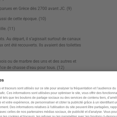
pparues en Grèce dès 2700 avant JC. (9)
ssi de cette époque. (10)
lle. (11)
s. Au départ, il s’agissait surtout de canaux
x ont été recouverts. Ils avaient des toilettes
bois ou de marbre des uns et des autres et
ffice de chasse d’eau pour tous. (12)
n sait que la ville comptait près d’un
 ! (13)
es villes ne retrouvent un système généralisé