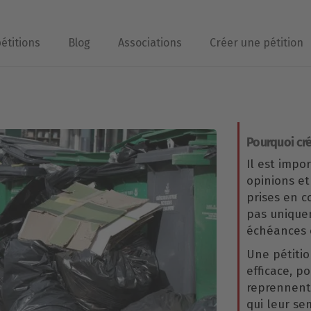
pétitions
Blog
Associations
Créer une pétition
Pourquoi cré
Il est impo
opinions et
prises en 
pas uniqu
échéances é
Une pétitio
efficace, p
reprennent 
qui leur se