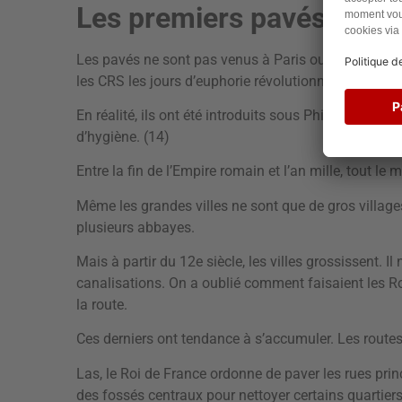
Les premiers pavés de P
Les pavés ne sont pas venus à Paris ou ailleurs pou
les CRS les jours d’euphorie révolutionnaire.
En réalité, ils ont été introduits sous Philippe Augu
d’hygiène. (14)
Entre la fin de l’Empire romain et l’an mille, tout le
Même les grandes villes ne sont que de gros villag
plusieurs abbayes.
Mais à partir du 12e siècle, les villes grossissent. I
canalisations. On a oublié comment faisaient les R
la route.
Ces derniers ont tendance à s’accumuler. Les routes
Las, le Roi de France ordonne de paver les rues prin
des fossés centraux pour nettoyer certains quartiers