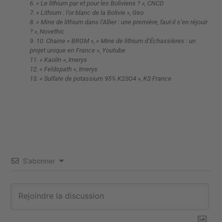
6. « Le lithium par et pour les Boliviens ? », CNCD
7. « Lithium : l’or blanc de la Bolivie », Geo
8. « Mine de lithium dans l’Allier : une première, faut-il s’en réjouir
? », Novethic
9. 10. Chaine « BRGM », « Mine de lithium d’Échassières : un
projet unique en France », Youtube
11. « Kaolin », Imerys
12. « Feldspath », Imerys
13. « Sulfate de potassium 95% K2SO4 », KS France
S’abonner