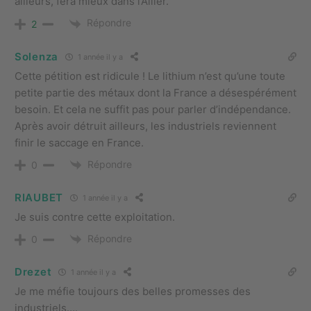
ailleurs, fera mieux dans l’Allier.
Répondre
2
Solenza
1 année il y a
Cette pétition est ridicule ! Le lithium n’est qu’une toute
petite partie des métaux dont la France a désespérément
besoin. Et cela ne suffit pas pour parler d’indépendance.
Après avoir détruit ailleurs, les industriels reviennent
finir le saccage en France.
Répondre
0
RIAUBET
1 année il y a
Je suis contre cette exploitation.
Répondre
0
Drezet
1 année il y a
Je me méfie toujours des belles promesses des
industriels….