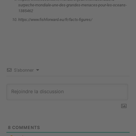
surpeche-mondiale-une-des-grandes-menaces-pour-les-oceans-
1385462
https://www.fishforward.eu/fr/facts-figures/
S’abonner
8
COMMENTS