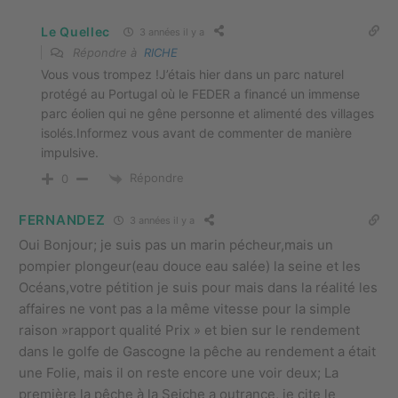
Le Quellec
3 années il y a
Répondre à
RICHE
Vous vous trompez !J’étais hier dans un parc naturel
protégé au Portugal où le FEDER a financé un immense
parc éolien qui ne gêne personne et alimenté des villages
isolés.Informez vous avant de commenter de manière
impulsive.
Répondre
0
FERNANDEZ
3 années il y a
Oui Bonjour; je suis pas un marin pécheur,mais un
pompier plongeur(eau douce eau salée) la seine et les
Océans,votre pétition je suis pour mais dans la réalité les
affaires ne vont pas a la même vitesse pour la simple
raison »rapport qualité Prix » et bien sur le rendement
dans le golfe de Gascogne la pêche au rendement a était
une Folie, mais il on reste encore une voir deux; La
première la pêche à la Seiche a outrance, je cite le