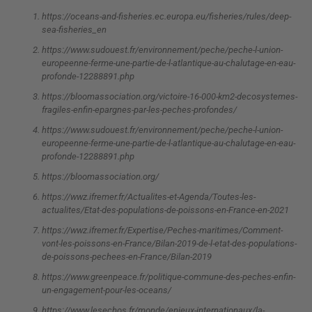
https://oceans-and-fisheries.ec.europa.eu/fisheries/rules/deep-
sea-fisheries_en
https://www.sudouest.fr/environnement/peche/peche-l-union-
europeenne-ferme-une-partie-de-l-atlantique-au-chalutage-en-eau-
profonde-12288891.php
https://bloomassociation.org/victoire-16-000-km2-decosystemes-
fragiles-enfin-epargnes-par-les-peches-profondes/
https://www.sudouest.fr/environnement/peche/peche-l-union-
europeenne-ferme-une-partie-de-l-atlantique-au-chalutage-en-eau-
profonde-12288891.php
https://bloomassociation.org/
https://wwz.ifremer.fr/Actualites-et-Agenda/Toutes-les-
actualites/Etat-des-populations-de-poissons-en-France-en-2021
https://wwz.ifremer.fr/Expertise/Peches-maritimes/Comment-
vont-les-poissons-en-France/Bilan-2019-de-l-etat-des-populations-
de-poissons-pechees-en-France/Bilan-2019
https://www.greenpeace.fr/politique-commune-des-peches-enfin-
un-engagement-pour-les-oceans/
https://www.lesechos.fr/monde/enjeux-internationaux/la-