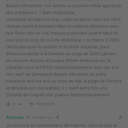
Bassin d’Arcachon voir autres ce poisson noble apprécier
des prédateurs » Bars maigre,bar
moucheté,dorade,tourteau,crabe,et autres bien sur l’être
Humain (petit prédateur) Mais les Marins pêcheurs avec
leur filets font un vrai massacre pendant quatre Mois et
cela tout le long de la Cote Atlantique » du Havre à VIGO
(Voila pourquoi la loubine et le reste disparait. pour
ailleurs la pêche à la Gambas au large de Saint Laurent
du maronie Kourou et jusque Bélem Amazone ou j’ai
travailler pour la PIDEG occasionnellement ,tout par à la
mer sauf las Gambas;le Bassin d’Arcahon un autre
massacre tout les Ans au mois de Mai la plage de Pérrere
le Mouleau est réensablée, il y avait autre fois une
Colonie de Coques voir praires Respectueusement
Répondre
0
Antonio
3 années il y a
Je souscris au commentaire de Fabrice. J’ajoute que le