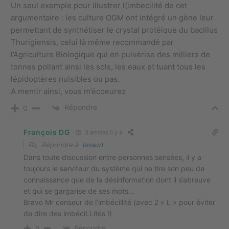
Un seul exemple pour illustrer l(imbecilité de cet
argumentaire : les culture OGM ont intégré un gène leur
permettant de synthétiser le crystal protéique du bacillus
Thurigiensis, celui là même recommandé par
l’Agriculture Biologique qui en pulvérise des milliers de
tonnes pollant ainsi les sols, les eaux et tuant tous les
lépidoptères nuisibles ou pas.
A mentir ainsi, vous m’écoeurez
Répondre
0
François DG
3 années il y a
Répondre à
lavaud
Dans toute discussion entre personnes sensées, il y a
toujours le serviteur du système qui ne tire son peu de
connaissance que de la désinformation dont il s’abreuve
et qui se gargarise de ses mots…
Bravo Mr censeur de l’imbécillité (avec 2 « L » pour éviter
de dire des imbéciLLités !)
Répondre
0