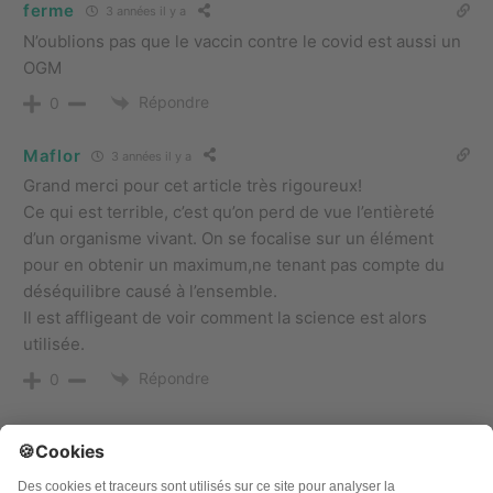
ferme
3 années il y a
N’oublions pas que le vaccin contre le covid est aussi un
OGM
Répondre
0
Maflor
3 années il y a
Grand merci pour cet article très rigoureux!
Ce qui est terrible, c’est qu’on perd de vue l’entièreté
d’un organisme vivant. On se focalise sur un élément
pour en obtenir un maximum,ne tenant pas compte du
déséquilibre causé à l’ensemble.
Il est affligeant de voir comment la science est alors
utilisée.
Répondre
0