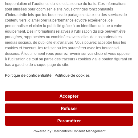
Pourquoi créer une pétition ?
Il est important et nécessaire que les opinions
et valeurs des citoyens soient prises en compte
en permanence et pas uniquement au
moment des échéances électorales.
Une pétition est un moyen d’action efficace,
pour que les citoyens reprennent le pouvoir
sur les combats qui leur semblent justes.
Créer une pétition
14
Les Lignes Bougent