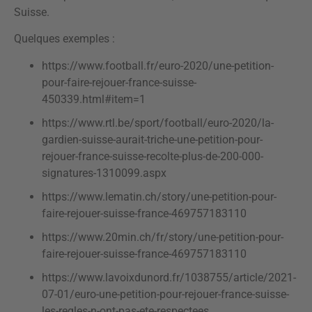
Suisse.
Quelques exemples :
https://www.football.fr/euro-2020/une-petition-
pour-faire-rejouer-france-suisse-
450339.html#item=1
https://www.rtl.be/sport/football/euro-2020/la-
gardien-suisse-aurait-triche-une-petition-pour-
rejouer-france-suisse-recolte-plus-de-200-000-
signatures-1310099.aspx
https://www.lematin.ch/story/une-petition-pour-
faire-rejouer-suisse-france-469757183110
https://www.20min.ch/fr/story/une-petition-pour-
faire-rejouer-suisse-france-469757183110
https://www.lavoixdunord.fr/1038755/article/2021-
07-01/euro-une-petition-pour-rejouer-france-suisse-
les-regles-n-ont-pas-ete-respectees