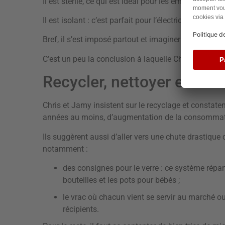
Il est stérile, ce qui est idéal pour les emballages al
Il est isolant : c’est parfait pour l’électricité ou la co
Bref, il s’est imposé partout et imaginer une vie sans
C’est un peu la conclusion à laquelle Chris et Jamy 
Recycler, nettoyer et c
Chris et Jamy insistent sur le recyclage et constate
années au moins, d’augmentation de la consommat
Ils suggèrent aussi d’aller vers une chute drastique 
notamment :
des consignes pour le verre : ce système répan
bouteilles et les pots pour bébés ;
le vrac où chacun vient se servir au marché 
récipients.