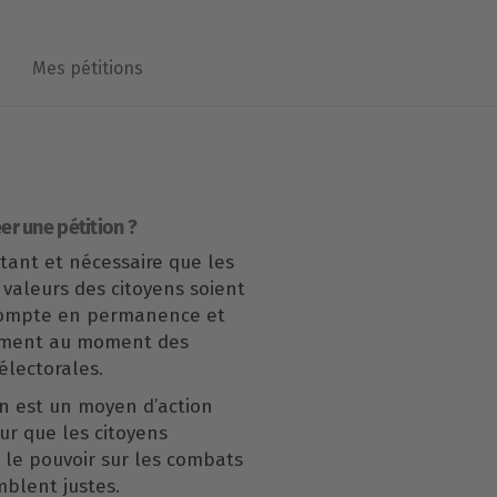
Mes pétitions
er une pétition ?
rtant et nécessaire que les
 valeurs des citoyens soient
compte en permanence et
ement au moment des
lectorales.
n est un moyen d’action
our que les citoyens
le pouvoir sur les combats
mblent justes.