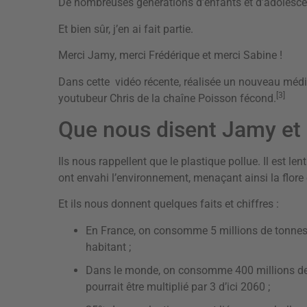
De nombreuses générations d’enfants et d’adolescent
Et bien sûr, j’en ai fait partie.
Merci Jamy, merci Frédérique et merci Sabine !
Dans cette vidéo récente, réalisée un nouveau médi
[3]
youtubeur Chris de la chaîne Poisson fécond.
Que nous disent Jamy et 
Ils nous rappellent que le plastique pollue. Il est le
ont envahi l’environnement, menaçant ainsi la flore 
Et ils nous donnent quelques faits et chiffres :
En France, on consomme 5 millions de tonnes d
habitant ;
Dans le monde, on consomme 400 millions de t
pourrait être multiplié par 3 d’ici 2060 ;