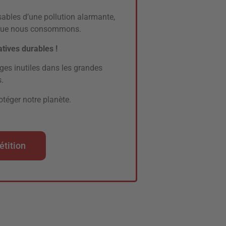
ables d’une pollution alarmante,
 que nous consommons.
tives durables !
es inutiles dans les grandes
.
téger notre planète.
étition