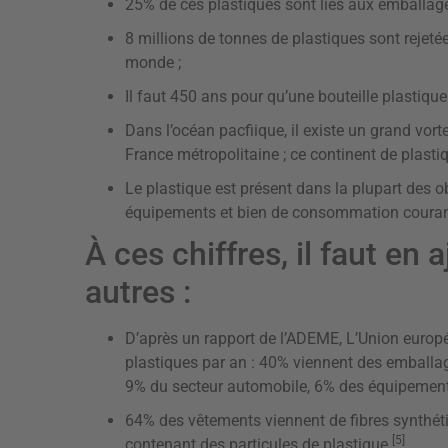
25% de ces plastiques sont liés aux emballage
8 millions de tonnes de plastiques sont rejet
monde ;
Il faut 450 ans pour qu’une bouteille plastique
Dans l’océan pacfiique, il existe un grand vor
France métropolitaine ; ce continent de plastiq
Le plastique est présent dans la plupart des o
équipements et bien de consommation couran
À ces chiffres, il faut en
autres :
D’après un rapport de l’ADEME, L’Union europé
plastiques par an : 40% viennent des emballag
9% du secteur automobile, 6% des équipements
64% des vêtements viennent de fibres synthéti
[5]
contenant des particules de plastique.