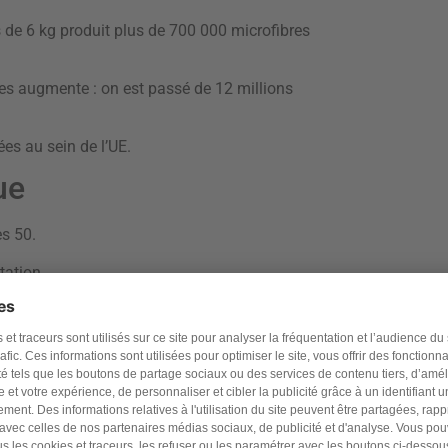
 de 6 kg produit plus de 700 000 microfibres
ues augmente : on est passé de 12 millions
ées au sein de l’UE.
ue
es 50.
ation.
ple ou dur, il prend la forme que l’on veut et