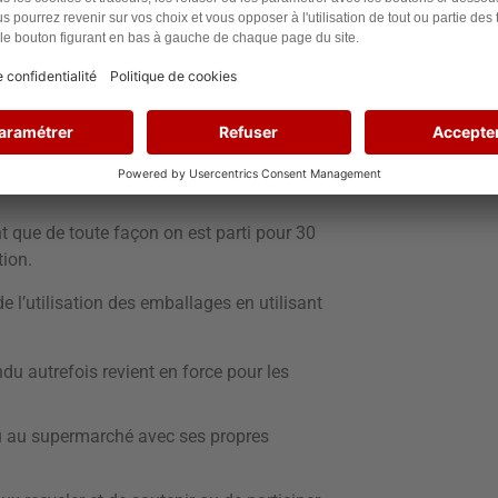
imentaires.
nstruction.
 lui paraît impossible.
arrivent.
onsommer moins
nt que de toute façon on est parti pour 30
ion.
de l’utilisation des emballages en utilisant
du autrefois revient en force pour les
ou au supermarché avec ses propres