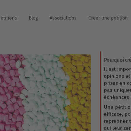
pétitions
Blog
Associations
Créer une pétition
Pourquoi cré
Il est impo
opinions et
prises en 
pas uniqu
échéances é
Une pétitio
efficace, p
reprennent 
qui leur se