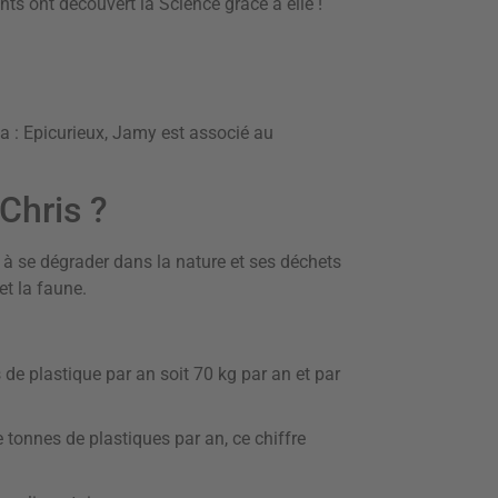
s ont découvert la Science grâce à elle !
a : Epicurieux, Jamy est associé au
Chris ?
nt à se dégrader dans la nature et ses déchets
et la faune.
e plastique par an soit 70 kg par an et par
onnes de plastiques par an, ce chiffre