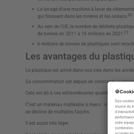
Le lavage d’une machine à laver de vêtements
[6]
qui finissent dans les rivières et les océans.
Au sein de l’UE, le nombre de déchets plastiq
[7]
de tonnes en 2011 à 16 millions en 2021.
6 millions de tonnes de plastiques sont recycl
Les avantages du plastiq
Le plastique est arrivé dans nos vies dans les anné
Sa consommation est depuis en constante augment
Cela est dû à ces extraordinaires qualités.
C’est un matériau malléable à merci : il peut être sou
se décline de multiples façons.
Il est aussi très léger.