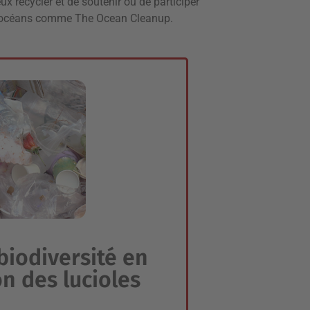
ieux recycler et de soutenir ou de participer
es océans comme The Ocean Cleanup.
biodiversité en
on des lucioles