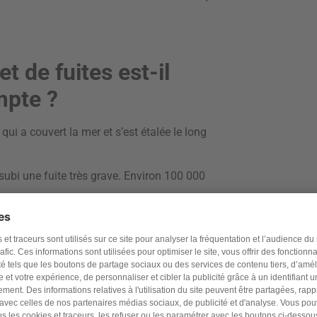
t de fuites est-il
mpte ?
qui a couvert la mer et s’est étalée le long
t subi une fuite très grave. Environ 100 000
t été polluées. (11,12)
é touchés.
 pu être nettoyées par les services
 (13,14)