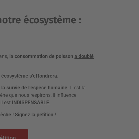
notre écosystème :
ans,
la consommation de poisson
a doublé
e écosystème s’effondrera
.
 la survie de l’espèce humaine.
Il est la
ène que nous respirons, il influence
il est
INDISPENSABLE
.
pêche !
Signez
la pétition !
étition