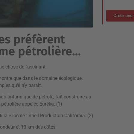
Créer une 
es préfèrent
rme pétrolière…
que chose de fascinant.
t montre que dans le domaine écologique,
les qu’il n’y paraît.
o-britannique de pétrole, fait construire au
pétrolière appelée Eurêka. (1)
iliale locale : Shell Production California. (2)
fondeur et 13 km des côtes.