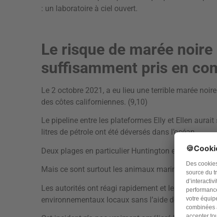
: un laboratoire à ciel ouvert.
Le risque de marée noire e
suffisamment pris en co
Le 2 octobre 2021, a eu lieu une terrible marée noire 
des côtes californiennes. (9,10)
Le pipeline entre les plateformes Elly et Ellen aurai
litres de pétrole ont été déversés dans l’océan.
Deux plages en particulier Huntington et Newport on
Mais ce sont surtout les animaux marins qui ont ét
Les autorités ont réagi rapidement et les plages ont
environnementaux locaux sans l’aide de bénévoles.