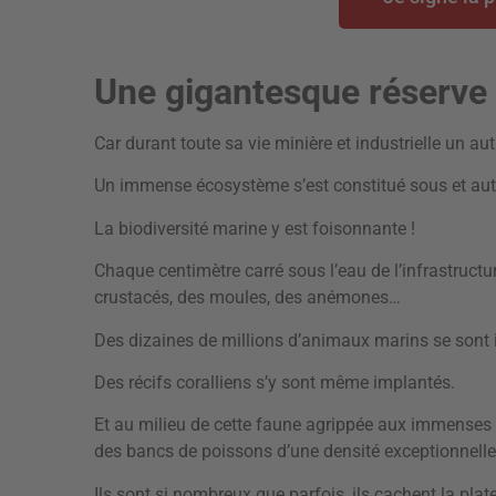
Une gigantesque réserve 
Car durant toute sa vie minière et industrielle un a
Un immense écosystème s’est constitué sous et aut
La biodiversité marine y est foisonnante !
Chaque centimètre carré sous l’eau de l’infrastructu
crustacés, des moules, des anémones…
Des dizaines de millions d’animaux marins se sont i
Des récifs coralliens s’y sont même implantés.
Et au milieu de cette faune agrippée aux immenses 
des bancs de poissons d’une densité exceptionnell
Ils sont si nombreux que parfois, ils cachent la pla