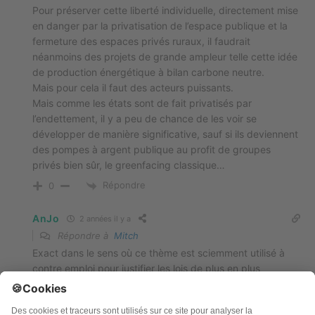
Pour préserver cette liberté individuelle, directement mise
en danger par la privatisation de l’espace publique et la
fermeture des espaces privés ruraux, il faudrait
néanmoins des projets de grande ampleur telle cette idée
de production énergétique à bilan carbone neutre.
Mais pour cela il faut des acteurs puissants.
Mais comme les états sont de fait privatisés par
l’endettement, il y a peu de chance de les voir se
développer de manière significative, sauf si ils deviennent
des pompes à argent publique au profit de groupes
privés bien sûr, le greenfacing classique…
Répondre
0
AnJo
2 années il y a
Répondre à
Mitch
Exact dans le sens où ce thème est sciemment utilisé à
contre emploi pour justifier les lois de plus en plus
liberticides et les taxations de plus en plus exorbitantes,
la culpabilisation des populations, tout ça au profit des
plus grands exploiteurs et destructeurs de la planète.