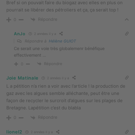
Bref si on pouvait faire du biogaz avec elles en plus on
pourrait se libérer des pétroliers et ça, ça serait top !
Répondre
0
AnJo
2 années il y a
Répondre à
Hélène GUIOT
Ce serait une voie très globalemenr bénéfique
effectivement …
Répondre
0
Joie Matinale
2 années il y a
L a pétition n’a rien a voir avec l’article ! la production de
gaz avec les algues semble alléchante, peut être une
façon de recycler le surcroit d’algues sur les plages de
Bretagne. Lapétition c’est du blabla
Répondre
0
lionel2
2 années il y a