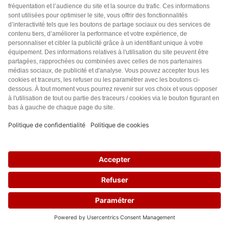
Mais les médias sont à 99% aux mains de ces membres
de l’ultra libéralisme, qui n’est rien d’autre qu’une nouvelle
forme de féodalisme, ou les sAigneurs ont tous les droits
et libertés, face à des populations réduites à
l’impuissance…
Reste que le problème global (climatique, écologique,
surpopulation, social etc) est concret.
Mais ceux qui en sont responsables en tirent encore plus
de bénéfices et de pouvoir…
Répondre
0
Louna
2 années il y a
34
Enfin quelqu’un de positif qui cherche des solutions
efficaces en tenant compte de tous les paramètres
essentiels.
Quelqu’un qui sait les mettre en œuvre aussi et qui n’a
pas peur de revenir en arrière s’il est dans l’erreur (huile
de palme).