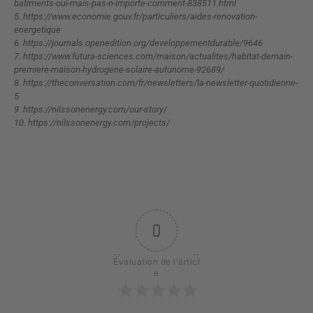
batiments-oui-mais-pas-n-importe-comment-838511.html
5.
https://www.economie.gouv.fr/particuliers/aides-renovation-
energetique
6.
https://journals.openedition.org/developpementdurable/9646
7.
https://www.futura-sciences.com/maison/actualites/habitat-demain-
premiere-maison-hydrogene-solaire-autonome-92689/
8.
https://theconversation.com/fr/newsletters/la-newsletter-quotidienne-
5
9.
https://nilssonenergy.com/our-story/
10.
https://nilssonenergy.com/projects/
0
Évaluation de l'articl
e