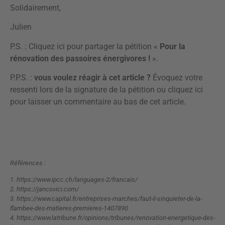
Solidairement,
Julien
P.S. :
Cliquez ici pour partager la pétition «
Pour la
rénovation des passoires énergivores !
»
.
P.P.S. :
vous voulez réagir à cet article ?
Évoquez votre
ressenti lors de la signature de la pétition ou
cliquez ici
pour laisser un commentaire
au bas de cet article.
Références :
1.
https://www.ipcc.ch/languages-2/francais/
2.
https://jancovici.com/
3.
https://www.capital.fr/entreprises-marches/faut-il-sinquieter-de-la-
flambee-des-matieres-premieres-1407890
4.
https://www.latribune.fr/opinions/tribunes/renovation-energetique-des-