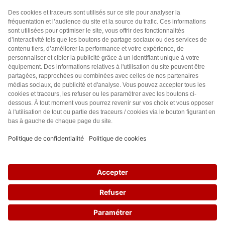
Accueil
Politique de confidentialité
Charte des contenus
Cookies
CGU
Mentions légales
FAQ
21
© leslignesbougent.org