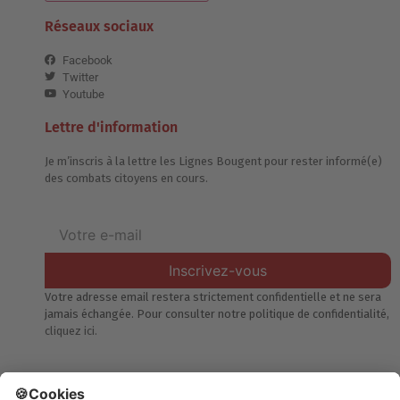
Réseaux sociaux
Facebook
Twitter
Youtube
Lettre d'information
Je m’inscris à la lettre les Lignes Bougent pour rester informé(e)
des combats citoyens en cours.
Inscrivez-vous
Votre adresse email restera strictement confidentielle et ne sera
jamais échangée. Pour consulter notre politique de confidentialité,
cliquez ici.