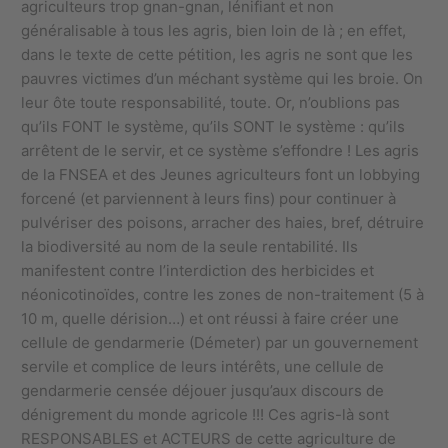
agriculteurs trop gnan-gnan, lénifiant et non
généralisable à tous les agris, bien loin de là ; en effet,
dans le texte de cette pétition, les agris ne sont que les
pauvres victimes d’un méchant système qui les broie. On
leur ôte toute responsabilité, toute. Or, n’oublions pas
qu’ils FONT le système, qu’ils SONT le système : qu’ils
arrêtent de le servir, et ce système s’effondre ! Les agris
de la FNSEA et des Jeunes agriculteurs font un lobbying
forcené (et parviennent à leurs fins) pour continuer à
pulvériser des poisons, arracher des haies, bref, détruire
la biodiversité au nom de la seule rentabilité. Ils
manifestent contre l’interdiction des herbicides et
néonicotinoïdes, contre les zones de non-traitement (5 à
10 m, quelle dérision…) et ont réussi à faire créer une
cellule de gendarmerie (Démeter) par un gouvernement
servile et complice de leurs intérêts, une cellule de
gendarmerie censée déjouer jusqu’aux discours de
dénigrement du monde agricole !!! Ces agris-là sont
RESPONSABLES et ACTEURS de cette agriculture de