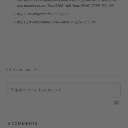
vaches-du-lait-du-beurre-des-dettes-rodolphe-marconi-raconte-
son-documentaire-7eea7268-1d8f-4cdc-b9a8-17085c501c83
https://www.geves.fr/catalogue/
https://www.youtube.com/watch?v=d_fkGuccTzU
S’abonner
9
COMMENTS