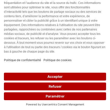
Questions fréquentes
Pétitions Covid-19
Paramètres cookies
Réseaux sociaux
Facebook
Twitter
Youtube
Lettre d'information
Je m’inscris à la lettre les Lignes Bougent pour rester informé(e)
des combats citoyens en cours.
9
Inscrivez-vous
Votre adresse email restera strictement confidentielle et ne sera