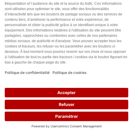
1) D’abord, 23.00 hrs, c’est très tôt pour rentrer d’une
soirée entre amis. Je me fais happer par les voitures qui
foncent dans le noir quand je suis sur mon vélo et j’arrive
pas à bien garder mon équilibre et éviter les obstâcles
sur mon chemin. J’ai hurlé de peur et je suis rentrée
chez moi en pleurs, douche froide après une soirée très
sympa. J’ai 74+ ans, est-ce que je n’ai pas droit à un
éclairage minimal? Oui, c’est pour des raisons
d’économie et pour les bêtes de nuit, mais la municipalité
n’interdt pas les gens d’utiliser un grillage autour de leur
jardin qui empêche les hérissons et autres petites bêtes
de faire leurs randonnées nocturnes. Ce rype de
grillages devient de lus en plus populaire dans notre
25
région. L’hécatombe pour les hérissons, qu’on estime
extincts dans moins de 10 ans…Il y a mille formes
d’
atteinte à la vie animale et végétale
que les
municipalités permettent. Eteindre l’éclairage la nuit
complètement à partir de 23 hrs ne sauvera pas les