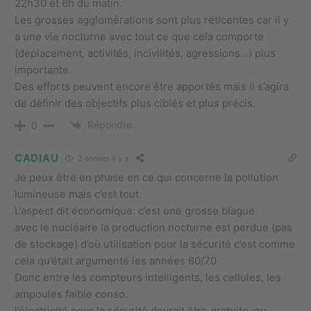
22h30 et 6h du matin.
Les grosses agglomérations sont plus réticentes car il y
a une vie nocturne avec tout ce que cela comporte
(deplacement, activités, incivilités, agressions…) plus
importante.
Des efforts peuvent encore être apportés mais il s’agira
de définir des objectifs plus ciblés et plus précis.
Répondre
0
CADIAU
2 années il y a
Je peux être en phase en ce qui concerne la pollution
lumineuse mais c’est tout.
L’aspect dit économique: c’est une grosse blague.
avec le nucléaire la production nocturne est perdue (pas
de stockage) d’où utilisation pour la sécurité c’est comme
cela qu’était argumenté les années 60/70
Donc entre les compteurs intelligents, les cellules, les
ampoules faible conso.
l’électricité pour la sécurité devrait être gratuite ;ou