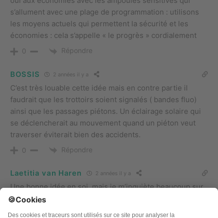
oui aux économies avec les ampoules sensitives qui
s’allument avec une plage de programmation : utilisons
les moyens actuels qui permettent la sécurité et les
économies : cela s’appelle « le progrès » cordialement
Répondre
0
BOSSIS
2 années il y a
C’est très louable cette idée mais en contre partie il
faudrait que les trottoirs soient signalés ( bandes fluo)
ainsi que les passages piétons. Un éclairage solaire qui
se déclencherait au mouvement quand un piéton veut
traverser éviterait bien des accidents.
Répondre
0
Laetitia van Haren
2 années il y a
Une bonne idée en soi, mais je m’inquiète beaucoup sur
sa mise en oeuvre sans réflexion détailléé sur les effets
dans le nicro-environnement de son application.