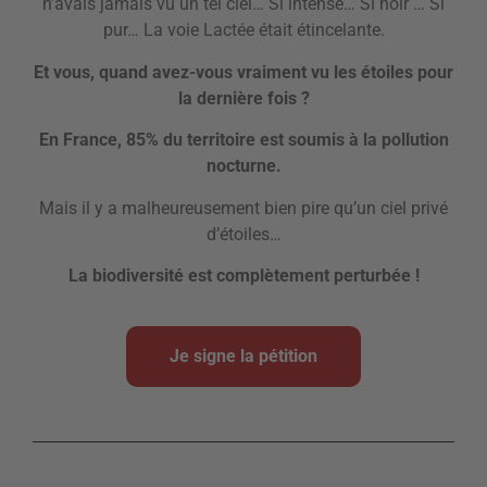
n’avais jamais vu un tel ciel… Si intense… Si noir … Si
pur… La voie Lactée était étincelante.
Et vous, quand avez-vous vraiment vu les étoiles pour
la dernière fois ?
En France, 85% du territoire est soumis à la pollution
nocturne.
Mais il y a malheureusement bien pire qu’un ciel privé
d’étoiles…
La biodiversité est complètement perturbée !
Je signe la pétition