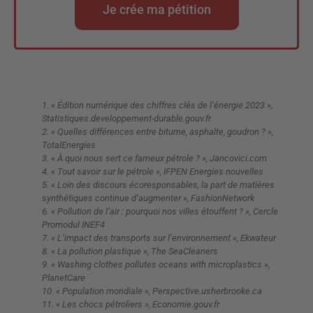
Je crée ma pétition
1. « Édition numérique des chiffres clés de l’énergie 2023 »,
Statistiques.developpement-durable.gouv.fr
2. « Quelles différences entre bitume, asphalte, goudron ? »,
TotalEnergies
3. « À quoi nous sert ce fameux pétrole ? », Jancovici.com
4. « Tout savoir sur le pétrole », IFPEN Energies nouvelles
5. « Loin des discours écoresponsables, la part de matières
synthétiques continue d’augmenter », FashionNetwork
6. « Pollution de l’air : pourquoi nos villes étouffent ? », Cercle
Promodul INEF4
7. « L’impact des transports sur l’environnement », Ekwateur
8. « La pollution plastique », The SeaCleaners
9. « Washing clothes pollutes oceans with microplastics »,
PlanetCare
10. « Population mondiale », Perspective.usherbrooke.ca
11. « Les chocs pétroliers », Economie.gouv.fr