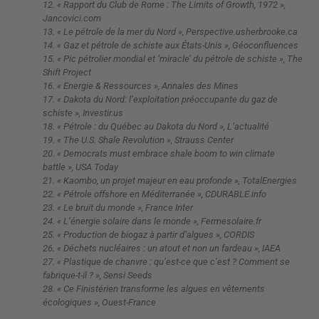
12. « Rapport du Club de Rome : The Limits of Growth, 1972 »,
Jancovici.com
13. « Le pétrole de la mer du Nord », Perspective.usherbrooke.ca
14. « Gaz et pétrole de schiste aux États-Unis », Géoconfluences
15. « Pic pétrolier mondial et ‘miracle’ du pétrole de schiste », The
Shift Project
16. « Energie & Ressources », Annales des Mines
17. « Dakota du Nord: l’exploitation préoccupante du gaz de
schiste », Investir.us
18. « Pétrole : du Québec au Dakota du Nord », L’actualité
19. « The U.S. Shale Revolution », Strauss Center
20. « Democrats must embrace shale boom to win climate
battle », USA Today
21. « Kaombo, un projet majeur en eau profonde », TotalEnergies
22. « Pétrole offshore en Méditerranée », CDURABLE.info
23. « Le bruit du monde », France Inter
24. « L’énergie solaire dans le monde », Fermesolaire.fr
25. « Production de biogaz à partir d’algues », CORDIS
26. « Déchets nucléaires : un atout et non un fardeau », IAEA
27. « Plastique de chanvre : qu’est-ce que c’est ? Comment se
fabrique-t-il ? », Sensi Seeds
28. « Ce Finistérien transforme les algues en vêtements
écologiques », Ouest-France