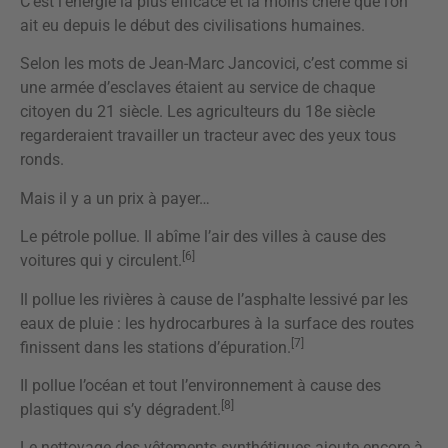
C’est l’énergie la plus efficace et la moins chère que l’on
ait eu depuis le début des civilisations humaines.
Selon les mots de Jean-Marc Jancovici, c’est comme si
une armée d’esclaves étaient au service de chaque
citoyen du 21 siècle. Les agriculteurs du 18e siècle
regarderaient travailler un tracteur avec des yeux tous
ronds.
Mais il y a un prix à payer…
Le pétrole pollue. Il abîme l’air des villes à cause des
[6]
voitures qui y circulent.
Il pollue les rivières à cause de l’asphalte lessivé par les
eaux de pluie : les hydrocarbures à la surface des routes
[7]
finissent dans les stations d’épuration.
Il pollue l’océan et tout l’environnement à cause des
[8]
plastiques qui s’y dégradent.
Le nettoyage des vêtements synthétiques ajoute encore à