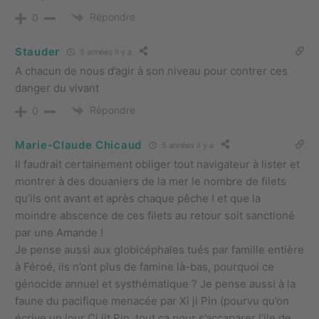
Répondre
0
Stauder
5 années il y a
A chacun de nous d’agir à son niveau pour contrer ces
danger du vivant
Répondre
0
Marie-Claude Chicaud
5 années il y a
Il faudrait certainement obliger tout navigateur à lister et
montrer à des douaniers de la mer le nombre de filets
qu’ils ont avant et après chaque pêche ! et que la
moindre abscence de ces filets au retour soit sanctioné
par une Amande !
Je pense aussi aux globicéphales tués par famille entière
à Féroé, ils n’ont plus de famine là-bas, pourquoi ce
génocide annuel et systhématique ? Je pense aussi à la
faune du pacifique menacée par Xi ji Pin (pourvu qu’on
écrive un jour Ci jit Pin, tout ça pour s’accaparer l’ile de