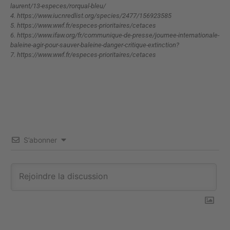
laurent/13-especes/rorqual-bleu/
4.
https://www.iucnredlist.org/species/2477/156923585
5.
https://www.wwf.fr/especes-prioritaires/cetaces
6.
https://www.ifaw.org/fr/communique-de-presse/journee-internationale-
baleine-agir-pour-sauver-baleine-danger-critique-extinction?
7.
https://www.wwf.fr/especes-prioritaires/cetaces
S’abonner