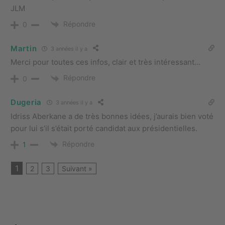
JLM
Répondre
0
Martin
3 années il y a
Merci pour toutes ces infos, clair et très intéressant…
Répondre
0
Dugeria
3 années il y a
Idriss Aberkane a de très bonnes idées, j’aurais bien voté
pour lui s’il s’était porté candidat aux présidentielles.
Répondre
1
1
2
3
Suivant »