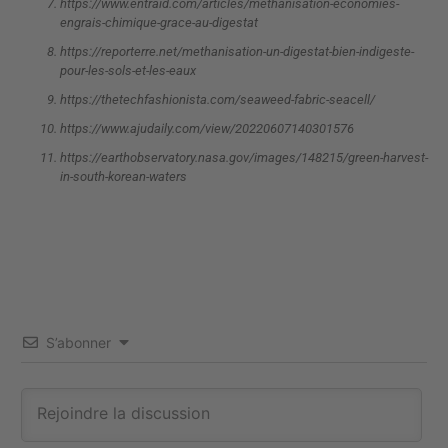
https://www.entraid.com/articles/methanisation-economies-
engrais-chimique-grace-au-digestat
https://reporterre.net/methanisation-un-digestat-bien-indigeste-
pour-les-sols-et-les-eaux
https://thetechfashionista.com/seaweed-fabric-seacell/
https://www.ajudaily.com/view/20220607140301576
https://earthobservatory.nasa.gov/images/148215/green-harvest-
in-south-korean-waters
S’abonner