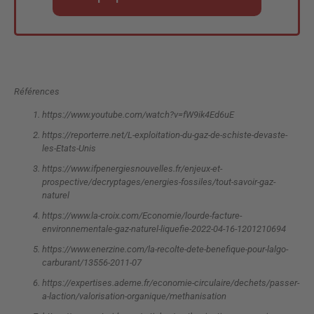
Références
https://www.youtube.com/watch?v=fW9ik4Ed6uE
https://reporterre.net/L-exploitation-du-gaz-de-schiste-devaste-
les-Etats-Unis
https://www.ifpenergiesnouvelles.fr/enjeux-et-
prospective/decryptages/energies-fossiles/tout-savoir-gaz-
naturel
https://www.la-croix.com/Economie/lourde-facture-
environnementale-gaz-naturel-liquefie-2022-04-16-1201210694
https://www.enerzine.com/la-recolte-dete-benefique-pour-lalgo-
carburant/13556-2011-07
https://expertises.ademe.fr/economie-circulaire/dechets/passer-
a-laction/valorisation-organique/methanisation