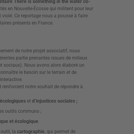
ntaire There is something in the water co-
s en Nouvelle-Écosse qui militent pour leur
t violé. Ce reportage nous a poussé à faire
laires présents en France.
cement de notre projet associatif, nous
érentes partie prenantes issues de milieux
 et sociaux). Nous avons alors élaboré un
nnaître le besoin sur le terrain et de
interactive.
et renforcent notre souhait de répondre à
 écologiques
et
d’injustices sociales ;
des outils communs ;
dique et écologique
.
outil, la
cartographie
, qui permet de