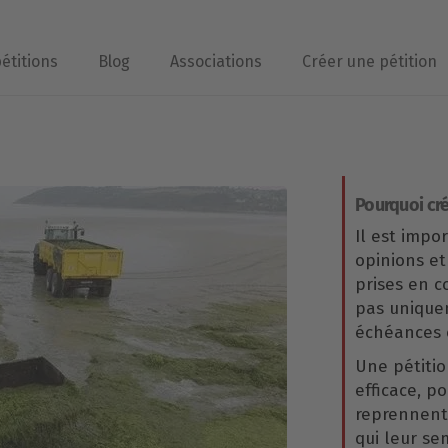
pétitions
Blog
Associations
Créer une pétition
Pourquoi cré
Il est impo
opinions et
prises en 
pas uniqu
échéances é
Une pétitio
efficace, p
reprennent 
qui leur se