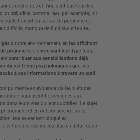
zones restreintes et n’incluent pas tous les
d’un préjudice, comme l’eau par exemple), ni
s outils traitent en surface le problème et
 difficile, manque de fluidité sur le site,
ligés
à notre environnement, en
les affichant
 de préjudices
, en
précisant leur type
(eau,
 peut
contribuer aux sensibilisations déjà
s nombreux
freins psychologiques
que ces
ccès à ces informations à travers un outil
 ont pu mettre en évidence via leurs études
imatique paraissent très éloignés aux
urs dans leurs vies ou leur quotidien. Le sujet
 le phénomène et en ont conscience mais,
tion, iels se sentent bloqué·es,
 des théories expliquées plus en détail dans