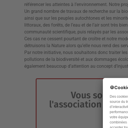
référencer les atteintes à l’environnement. Notre pro
Un grand nombre de travaux de recherche sur la biod
ainsi que sur les peuples autochtones et les minorit
littoraux, des forêts, de l’eau et de l’air sont très 
communauté scientifique, puis relayés par les associ
Ces cas ne cessent pourtant de croître et notre mode
détruisons la Nature alors qu’elle nous rend des ser
Par notre initiative, nous souhaitons donc traiter le
pollutions de la biodiversité et aux dommages éco
également beaucoup d’attention au concept d’injust
Vous souhaite
l'association ? Voi
le fair