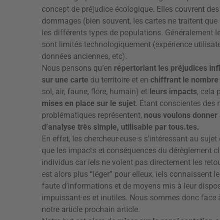
concept de préjudice écologique. Elles couvrent des 
dommages (bien souvent, les cartes ne traitent que 
les différents types de populations. Généralement le
sont limités technologiquement (expérience utilisateur
données anciennes, etc).
Nous pensons qu’en
répertoriant les préjudices inf
sur une carte
du territoire et en
chiffrant le nombre
sol, air, faune, flore, humain) et
leurs impacts
, cela
mises en place sur le sujet
. Étant conscientes de
problématiques représentent,
nous voulons donner a
d’analyse très simple, utilisable par tous.tes.
En effet, les chercheur·euse·s s’intéressant au sujet
que les impacts et conséquences du dérèglement cl
individus car iels ne voient pas directement les reto
est alors plus “léger” pour elleux, iels connaissent
faute d’informations et de moyens mis à leur disposi
impuissant·es et inutiles. Nous sommes donc face à
notre article prochain article.