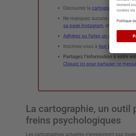
Découvrez la
cartographie des pr
Ne manquez aucune actualité de l
sa page Instagram,
et
sa page Fa
Adhérez ou faites un don
à l’assoc
Inscrivez-vous à
leur Lettre d’Info
Partagez l’information à votre en
Cliquez ici pour partager ce mes
La cartographie, un outil 
freins psychologiques
Les cartographies actuelles n’enregistrent pas toutes