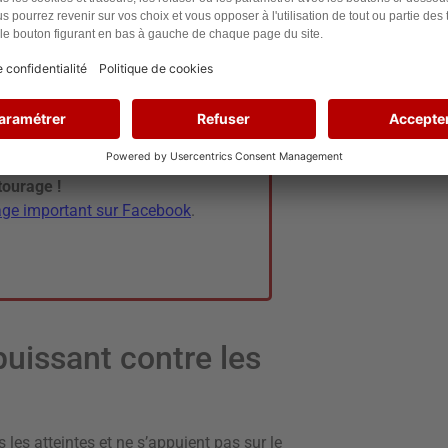
éjudices environnementaux
.
’association
en vous abonnant à
cebook
.
iation.
rmation
.
tourage !
sage important sur Facebook
.
puissant contre les
 les atteintes et ne s’appuient pas sur le