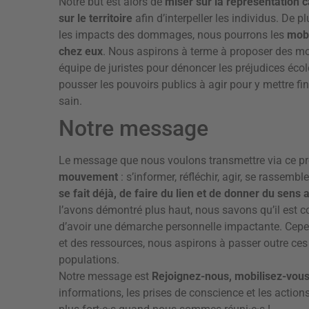
Notre but est alors de
miser sur la représentation 
sur le territoire
afin d’interpeller les individus. De
les impacts des dommages, nous pourrons les
mobi
chez eux
. Nous aspirons à terme à proposer des mo
équipe de juristes pour dénoncer les préjudices écol
pousser les pouvoirs publics à agir pour y mettre fi
sain.
Notre message
Le message que nous voulons transmettre via ce pr
mouvement
: s’informer, réfléchir, agir, se rassem
se fait déjà, de faire du lien et de donner du sens
l’avons démontré plus haut, nous savons qu’il est c
d’avoir une démarche personnelle impactante. Cepen
et des ressources, nous aspirons à passer outre ces 
populations.
Notre message est
Rejoignez-nous, mobilisez-vou
informations, les prises de conscience et les actio