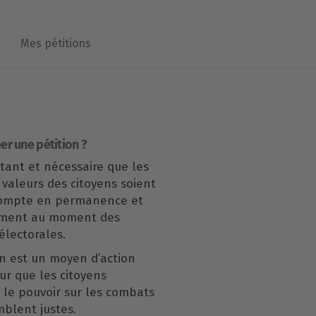
Mes pétitions
er une pétition ?
rtant et nécessaire que les
 valeurs des citoyens soient
compte en permanence et
ement au moment des
lectorales.
n est un moyen d’action
our que les citoyens
le pouvoir sur les combats
mblent justes.