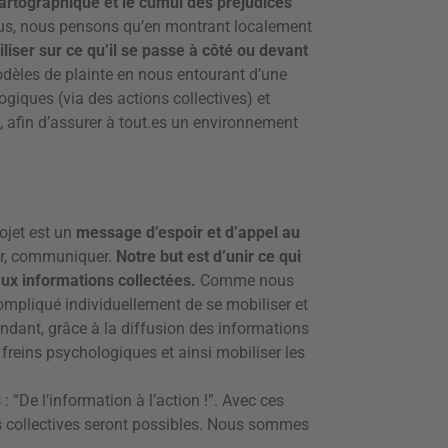
cartographique et le cumul des préjudices
 plus, nous pensons qu’en montrant localement
liser sur ce qu’il se passe à côté ou devant
dèles de plainte en nous entourant d’une
ogiques (via des actions collectives) et
n, afin d’assurer à tout.es un environnement
ojet est un
message d’espoir et d’appel au
bler, communiquer.
Notre but est d’unir ce qui
 aux informations collectées.
Comme nous
ompliqué individuellement de se mobiliser et
dant, grâce à la diffusion des informations
freins psychologiques et ainsi mobiliser les
s
: “De l’information à l’action !”. Avec ces
ns collectives seront possibles. Nous sommes