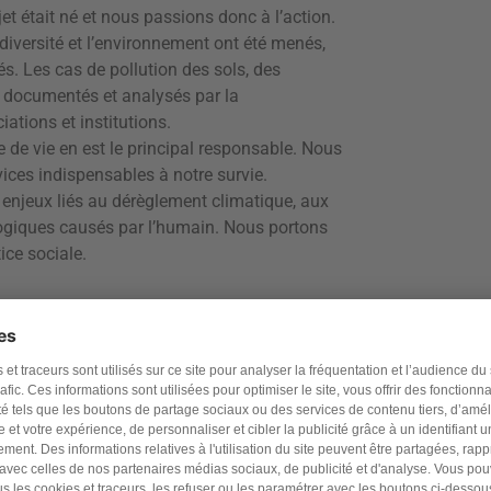
jet était né et nous passions donc à l’action.
iversité et l’environnement ont été menés,
és. Les cas de pollution des sols, des
bien documentés et analysés par la
ations et institutions.
 de vie en est le principal responsable. Nous
vices indispensables à notre survie.
s enjeux liés au dérèglement climatique, aux
logiques causés par l’humain. Nous portons
ice sociale.
z soutenir
là 5 manières de
e !