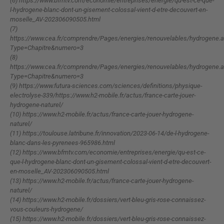
(6) https://www.bfmtv.com/economie/entreprises/energie/qu-est-ce-que-
l-hydrogene-blanc-dont-un-gisement-colossal-vient-d-etre-decouvert-en-
moselle_AV-202306090505.html
(7)
https://www.cea.fr/comprendre/Pages/energies/renouvelables/hydrogene.
Type=Chapitre&numero=3
(8)
https://www.cea.fr/comprendre/Pages/energies/renouvelables/hydrogene.
Type=Chapitre&numero=3
(9) https://www.futura-sciences.com/sciences/definitions/physique-
electrolyse-339/https://www.h2-mobile.fr/actus/france-carte-jouer-
hydrogene-naturel/
(10) https://www.h2-mobile.fr/actus/france-carte-jouer-hydrogene-
naturel/
(11) https://toulouse.latribune.fr/innovation/2023-06-14/de-l-hydrogene-
blanc-dans-les-pyrenees-965986.html
(12) https://www.bfmtv.com/economie/entreprises/energie/qu-est-ce-
que-l-hydrogene-blanc-dont-un-gisement-colossal-vient-d-etre-decouvert-
en-moselle_AV-202306090505.html
(13) https://www.h2-mobile.fr/actus/france-carte-jouer-hydrogene-
naturel/
(14) https://www.h2-mobile.fr/dossiers/vert-bleu-gris-rose-connaissez-
vous-couleurs-hydrogene/
(15) https://www.h2-mobile.fr/dossiers/vert-bleu-gris-rose-connaissez-