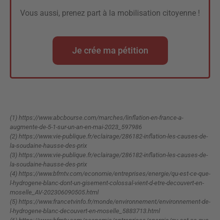
Vous aussi, prenez part à la mobilisation citoyenne !
Je crée ma pétition
(1) https://www.abcbourse.com/marches/linflation-en-france-a-
augmente-de-5-1-sur-un-an-en-mai-2023_597986
(2) https://www.vie-publique.fr/eclairage/286182-inflation-les-causes-de-
la-soudaine-hausse-des-prix
(3) https://www.vie-publique.fr/eclairage/286182-inflation-les-causes-de-
la-soudaine-hausse-des-prix
(4) https://www.bfmtv.com/economie/entreprises/energie/qu-est-ce-que-
l-hydrogene-blanc-dont-un-gisement-colossal-vient-d-etre-decouvert-en-
moselle_AV-202306090505.html
(5) https://www.francetvinfo.fr/monde/environnement/environnement-de-
l-hydrogene-blanc-decouvert-en-moselle_5883713.html