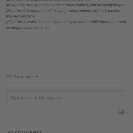
prospective/decryptages/energies-renouvelables/tout-savoir-lhydrogene
(26) https://www.sncf.com/fr/engagements/enjeux-rse/sncf-accelere-
train-a-hydrogene
(27) https://www.h2-mobile.fr/dossiers/pile-combustible-fonctionnement-
avantages-inconvenients/
S’abonner
40
COMMENTS