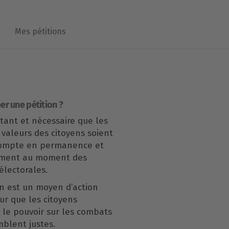
Mes pétitions
er une pétition ?
rtant et nécessaire que les
 valeurs des citoyens soient
compte en permanence et
ement au moment des
lectorales.
n est un moyen d’action
our que les citoyens
le pouvoir sur les combats
mblent justes.