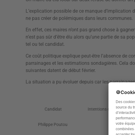
L’explication possible de ce manque d’implication de
ne pas créer de polémiques dans leurs communes.
En effet, ces maires n’ont pas grand chose à gagner
n’est pas sûr d’être élu alors qu’une partie de sa pop
tel ou tel candidat.
Ce coût politique explique peut-être l’absence de co
parrainages et les estimations sondagières. Cela do
suivantes datent de début février.
La situation a pu évoluer depuis car les parrainages
Candidat
Intentions de vote au 5 f
Philippe Poutou
1%