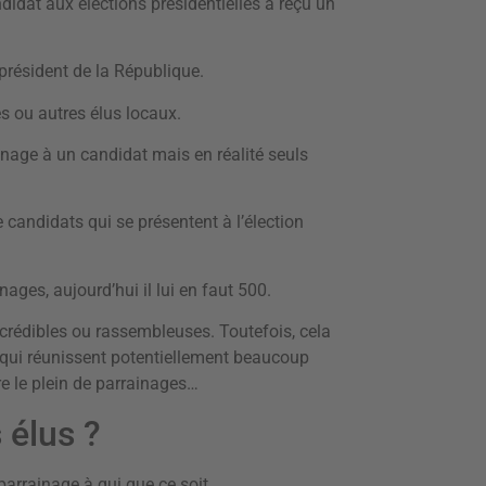
didat aux élections présidentielles a reçu un
 président de la République.
s ou autres élus locaux.
nage à un candidat mais en réalité seuls
 candidats qui se présentent à l’élection
ages, aujourd’hui il lui en faut 500.
 crédibles ou rassembleuses. Toutefois, cela
qui réunissent potentiellement beaucoup
re le plein de parrainages…
 élus ?
parrainage à qui que ce soit.