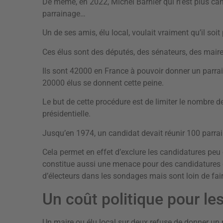
De même, en 2022, Michel Barnier qui n’est plus can
parrainage…
Un de ses amis, élu local, voulait vraiment qu’il soit
Ces élus sont des députés, des sénateurs, des maire
Ils sont 42000 en France à pouvoir donner un parrai
20000 élus se donnent cette peine.
Le but de cette procédure est de limiter le nombre de
présidentielle.
Jusqu’en 1974, un candidat devait réunir 100 parrain
Cela permet en effet d’exclure les candidatures peu
constitue aussi une menace pour des candidatures 
d’électeurs dans les sondages mais sont loin de fai
Un coût politique pour les
Un maire ou élu local sur deux refuse de donner un 