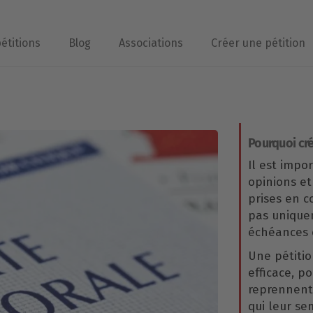
pétitions
Blog
Associations
Créer une pétition
Pourquoi cré
Il est impo
opinions et
prises en 
pas uniqu
échéances é
Une pétitio
efficace, p
reprennent 
qui leur se