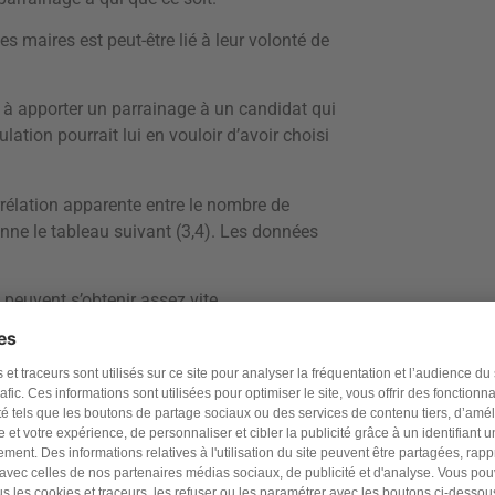
s maires est peut-être lié à leur volonté de
 à apporter un parrainage à un candidat qui
ulation pourrait lui en vouloir d’avoir choisi
rrélation apparente entre le nombre de
nne le tableau suivant (3,4). Les données
 peuvent s’obtenir assez vite.
évrier 2022
Parrainages au 3 février 2022
54