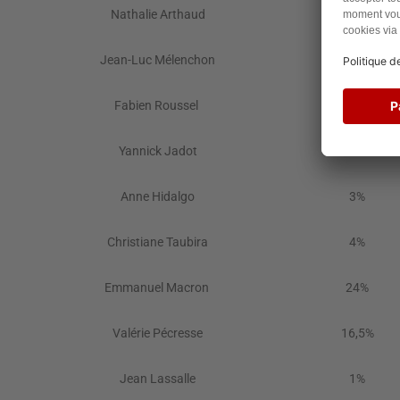
Nathalie Arthaud
0,5%
Jean-Luc Mélenchon
9%
Fabien Roussel
3%
Yannick Jadot
8%
Anne Hidalgo
3%
Christiane Taubira
4%
Emmanuel Macron
24%
Valérie Pécresse
16,5%
Jean Lassalle
1%