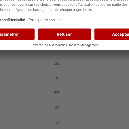
138
100
159
80
266
8
529
324
124