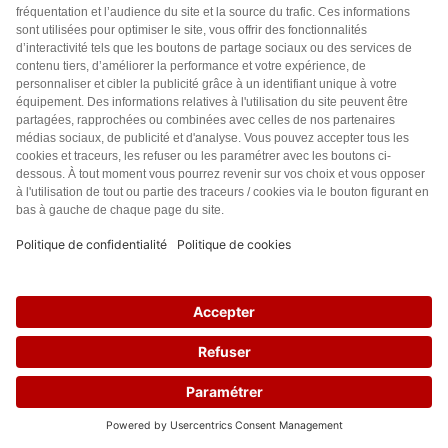
Aide
Questions fréquentes
Pétitions Covid-19
Paramètres cookies
Réseaux sociaux
Facebook
Twitter
Youtube
Lettre d'information
38
Je m’inscris à la lettre les Lignes Bougent pour rester informé(e)
des combats citoyens en cours.