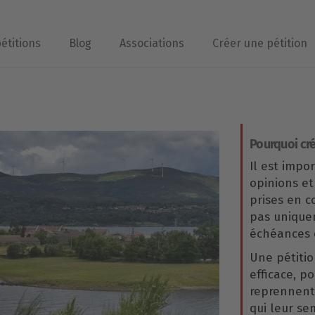
pétitions
Blog
Associations
Créer une pétition
Pourquoi cré
Il est impo
opinions et
prises en 
pas uniqu
échéances é
Une pétitio
efficace, p
reprennent 
qui leur se