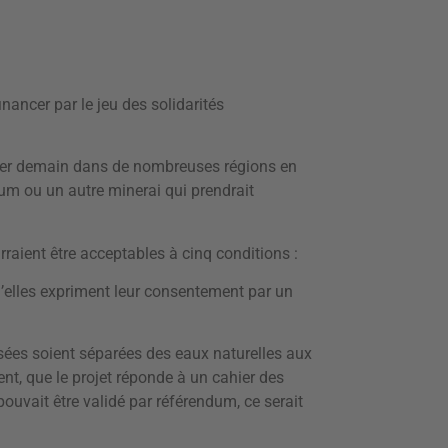
nancer par le jeu des solidarités
oser demain dans de nombreuses régions en
ium ou un autre minerai qui prendrait
raient être acceptables à cinq conditions :
u’elles expriment leur consentement par un
isées soient séparées des eaux naturelles aux
ent, que le projet réponde à un cahier des
pouvait être validé par référendum, ce serait