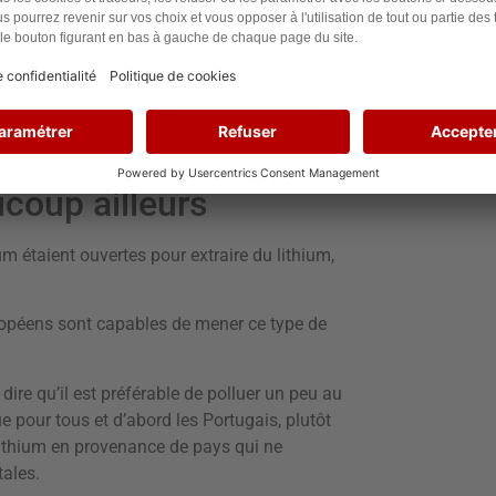
!
ah Resources
, une compagnie anglaise, et
treprises pensent être en mesure d’extraire
main !
ucoup ailleurs
um étaient ouvertes pour extraire du lithium,
uropéens sont capables de mener ce type de
ire qu’il est préférable de polluer un peu au
e pour tous et d’abord les Portugais, plutôt
lithium en provenance de pays qui ne
ales.