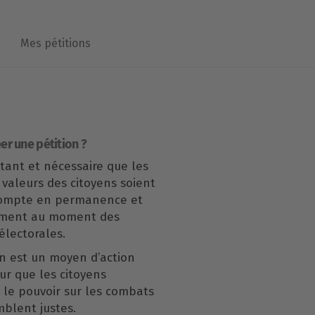
Mes pétitions
er une pétition ?
rtant et nécessaire que les
 valeurs des citoyens soient
compte en permanence et
ement au moment des
lectorales.
n est un moyen d’action
our que les citoyens
le pouvoir sur les combats
mblent justes.