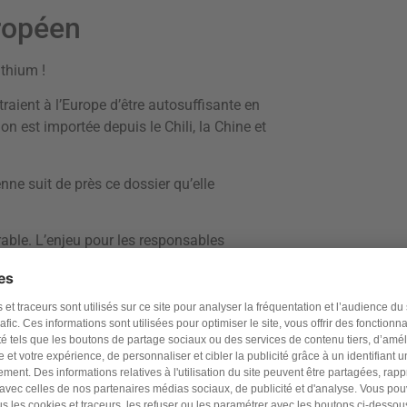
uropéen
ithium !
raient à l’Europe d’être autosuffisante en
 est importée depuis le Chili, la Chine et
ne suit de près ce dossier qu’elle
able. L’enjeu pour les responsables
i et un savoir-faire national.
 une raffinerie. En effet, la transformation
e. Elle permet de former et de faire venir des
 d’une usine de batteries. Ils auraient alors
ni. Mais il y a déjà des usines en Allemagne. Il