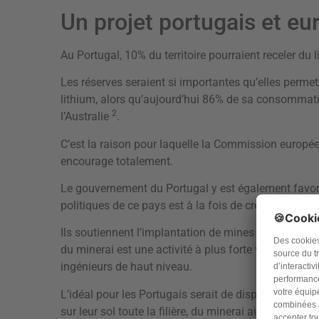
Un projet portugais et e
Au Portugal, 10% du territoire pourraient receler du l
Les réserves seraient si importantes qu’elles permett
lithium, alors qu’aujourd’hui 86% de sa consommation
2
l’Australie
.
C’est la raison pour laquelle la Commission européen
encourage totalement.
Le gouvernement du Portugal y est également favor
politiques de ce pays est à la fois de créer de l’emplo
Ils soutiennent l’implantation de mines et d’au moins
du minerai est une activité à plus forte valeur ajouté
ingénieurs de haut niveau.
L’idéal pour les Portugais serait de disposer en outre
sur leur sol toute la filière, du minerai au produit fi