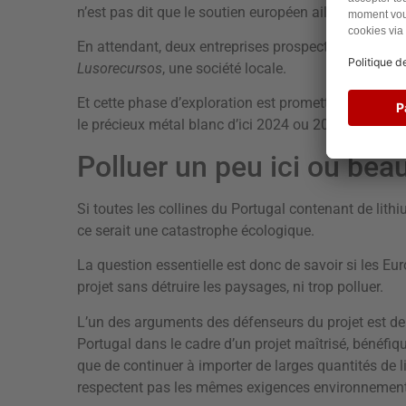
n’est pas dit que le soutien européen aille jusque-là 
En attendant, deux entreprises prospectent :
Savann
Lusorecursos
, une société locale.
Et cette phase d’exploration est prometteuse. Ces en
le précieux métal blanc d’ici 2024 ou 2025. C’est de
Polluer un peu ici ou bea
Si toutes les collines du Portugal contenant de lithi
ce serait une catastrophe écologique.
La question essentielle est donc de savoir si les E
projet sans détruire les paysages, ni trop polluer.
L’un des arguments des défenseurs du projet est de d
Portugal dans le cadre d’un projet maîtrisé, bénéfiqu
que de continuer à importer de larges quantités de 
respectent pas les mêmes exigences environnement