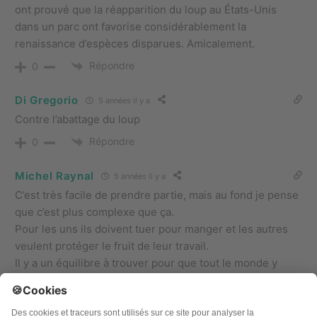
ont prouvé que la réapparition du loup au États-Unis
dans un parc ont favorise considérablement la
renaissance d’espèces disparues. Amicalement.
Répondre
0
Di Gregorio
5 années il y a
Contre l’abattage du loup
Répondre
0
Michel Raynal
5 années il y a
C’est très facile de prendre partie, mais au fond je pense
que c’est plus complexe que ça.
Pour les uns ils doivent tuer pour manger et les autres
veulent protéger le fruit de leur travail.
Il y a un équilibre à trouver pour que tout le monde y
trouve son intérêt.
Maintenant je pose la question à tous ceux qui sont pour
le loup à tout prix, êtes-vous prêt à donner de votre