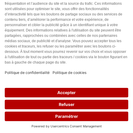
temps pour entretenir la montagne, chose que font
naturellement les moutons?
Répondre
0
jean-marc Dupeyron
5 années il y a
Bonjour,en Europe est protégé par la convention de
Berne (1979)transcrite dans le droit français en 1989.En
France ,l’espèce est protégée sur le territoire national
par l’arrêté ministériel du 22 juillet1993.Ce statut
implique pour les États,donc pour la France,de veiller à la
conservation de l’espèce et de ses habitats.heu..
Répondre
0
230
Capucine
5 années il y a
Un loup a autant de légitimité qu’un humain sur terre. La
vie sauvage est ce qu’elle est. Lequel est le plus
« sauvage » des deux ?