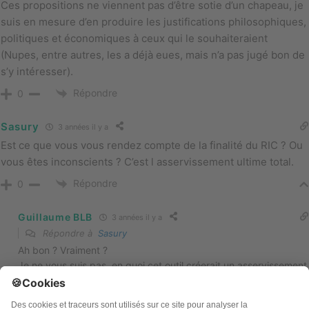
Ces propositions ne viennent pas d’être sotie d’un chapeau, je
suis en mesure d’en produire les justifications philosophiques,
politiques et économiques à ceux qui le souhaiteraient
(Nupes, entre autres, les a déjà eues, mais n’a pas jugé bon de
s’y intéresser).
Répondre
0
Sasury
3 années il y a
Est ce que vous vous rendez compte de la finalité du RIC ? Ou
vous êtes inconscients ? C’est l asservissement ultime total.
Répondre
0
Guillaume BLB
3 années il y a
Répondre à
Sasury
Ah bon ? Vraiment ?
Je ne vous suis pas, en quoi cet outil créerait un asservissement
?
Vous n’avancez aucun arguments.