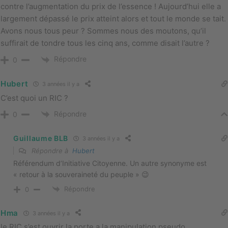
contre l’augmentation du prix de l’essence ! Aujourd’hui elle a
largement dépassé le prix atteint alors et tout le monde se tait.
Avons nous tous peur ? Sommes nous des moutons, qu’il
suffirait de tondre tous les cinq ans, comme disait l’autre ?
Répondre
0
Hubert
3 années il y a
C’est quoi un RIC ?
Répondre
0
Guillaume BLB
3 années il y a
Répondre à
Hubert
Référendum d’Initiative Citoyenne. Un autre synonyme est
« retour à la souveraineté du peuple » 😉
Répondre
0
Hma
3 années il y a
le RIC s’est ouvrir la porte a la manipulation pseudo