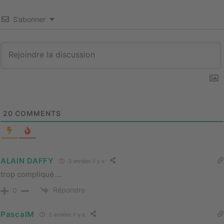
S’abonner
20
COMMENTS
ALAIN DAFFY
3 années il y a
trop compliqué….
Répondre
0
PascalM
3 années il y a