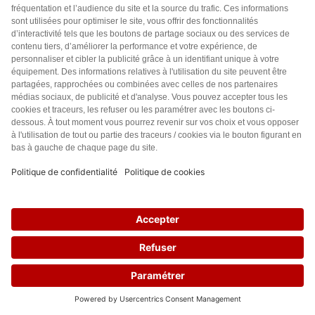
Retrouver sa souveraineté vous enfermerait ?
Vous vous estimez sans doute libre actuellement, ou vivant dans
un système politique émancipateur.
Le RIC dans sa forme constituante est au contraire la mesure la
plus libératrice qui soit, car elle permet à tout un peuple de
retrouver sa souveraineté. Si vous considérez que ça pourrait
vous asservir, c’est que vous êtes sacrément endoctriné…
J’hésite entre une intervention de troll… ou d’un troll !
Répondre
0
Valéda
3 années il y a
c’est quoi un RIC?
Répondre
0
20
Guillaume BLB
3 années il y a
Répondre à
Valéda
Référendum d’Initiative Citoyenne. On parle ici du RIC
CONSTITUANT
, plus d’infos ici :
https://www.espoir-