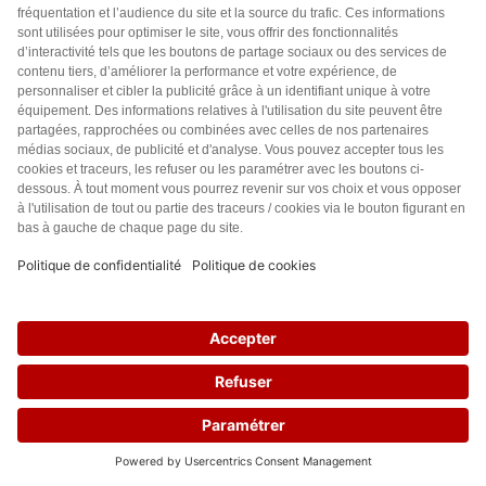
Désolé, je n’adhère pas à cet argumentaire bâclé
Des insectes, il paraît que nous en mangeons, à notre
insu, 5Kg par an du fait de leur présence involaontaire
dans le café, le chocolat,es farines ou autres céréales
contenant des oeufs ou larves de mites ou autres… etc…
Ce n’est pas nouveau, j’ai dû lire ça il y a 20 ou 30 ans, je
ne sais plus. Toutefois, il serait intéressant de signaler si
des farines d’insectes ont été utilisées
intentionnellement (donc, dans des quantités non
insignifiantes) parce que cela peut être un facteur
allergène pour certaines personnes.
Que des insectes soient parasités ou vercteurs de
maladie, c’est peut-être une réalité mais cuits et réduits
29
en farine, tout est stérilisé donc cet argument n’est pas
crédible
En ce qui concerne l’élevage de viande, il y aurait
beaucoup a dire (CO2, souffrance animale, 1 cal
nécessite 7 à 15 cal végétale…) mais, conduite