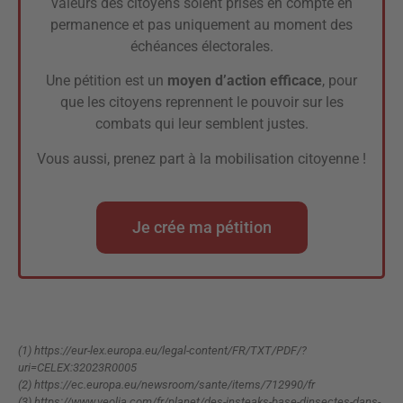
valeurs des citoyens soient prises en compte en
permanence et pas uniquement au moment des
échéances électorales.
Une pétition est un
moyen d’action efficace
, pour
que les citoyens reprennent le pouvoir sur les
combats qui leur semblent justes.
Vous aussi, prenez part à la mobilisation citoyenne !
Je crée ma pétition
(1) https://eur-lex.europa.eu/legal-content/FR/TXT/PDF/?
uri=CELEX:32023R0005
(2) https://ec.europa.eu/newsroom/sante/items/712990/fr
(3) https://www.veolia.com/fr/planet/des-insteaks-base-dinsectes-dans-