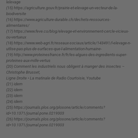
lelevage
(15) https://agriculture.gouv.fr/prairie-et-elevage-un-vecteur-de-la-
biodiversite
(16) https://www.agriculture-durable.ch/dechets-ressources-
alimentaires/
(17) https://www.feve.co/blog/elevage-et-environnement-cercle-vicieux-
ou-vertueux
(18) https://www.web-agri.fr/reseaux-sociaux/article/143491/l-elevage-n-
utlise-pas-plus-de-surfaces-que-l-alimentation-humaine-
(19) http://www.proteinesfrance.fr/fr/les-algues-des-ingredients-super-
proteines-aux-mille-vertus
(20) Comment les industriels nous obligent à manger des insectes –
Christophe Brusset,
Ligne Droite • La matinale de Radio Courtoisie, Youtube
(21) idem
(22) idem
(23) idem
(24) idem
(25) https://journals.plos.org/plosone/article/comments?
id=10.1371/journal.pone.0219303
(26) https://journals.plos.org/plosone/article/comments?
id=10.1371/journal.pone.0219303