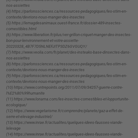
nos-assiettes
(4) https://parlonssciences.ca/ressources-pedagogiques/les-stim-en-
contexte/devrions-nous-manger-des-insectes
(5) https://lemagdesanimaux.ouest-france.fr/dossier-489-insectes-
comestibles.html
(6) https://www.liberation.fr/plus/ver-grillon-criquet-manger-des-insectes-
bon-pour-lenvironnement-et-votre-assiette-
20220328_4B7F7D5NLNEFJITP3DZ6GVGUQY/
(7) https://www.veolia.com/fr/planet/des-insteaks-base-dinsectes-dans-
nos-assiettes
(8) https://parlonssciences.ca/ressources-pedagogiques/les-stim-en-
contexte/devrions-nous-manger-des-insectes
(9) https://parlonssciences.ca/ressources-pedagogiques/les-stim-en-
contexte/devrions-nous-manger-des-insectes
(10) https://www.contrepoints.org/2011/07/09/34257-guerre-contre-
l%E2%80%99humanite
(11) https://www.lonama.com/les-insectes-comestibles-et-lopportunite-
ecologique/
(12) https://www.vegetarisme.fr/comprendre/planete/gaz-a-effet-de-
serre-et-elevage-industriel/
(13) https://www.inrae.fr/actualites/quelques-idees-fausses-viande-
lelevage
(14) https://www.inrae.fr/actualites/quelques-idees-fausses-viande-