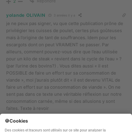
Répondre
2
yolande OLIVAIN
3 années il y a
je ne peux pas signer, vu que cette publication prône de
privilégier les cuisses de poulet, certes plus goûteuses
mais à l’origine de tant de souffrances. Idem pour les
escargots dont on peut VRAIMENT se passer. Par
ailleurs, comment pouvez-vous dire que l’eau utilisée
pour un kilo de steak « revient dans le cycle de l’eau » ?
(par l’urine des bovins?) . Vous dites aussi « il est
POSSIBLE de faire un effort sur sa consommation de
viande », moi j’aurais plutôt dit « il est devenu VITAL de
faire un effort sur sa consommation de viande ». On ne
sent pas dans ce texte une véritable réflexion sur notre
consommation carnée, même si des allusions y sont
faites. Texte à revoir
Répondre
1
Paul
3 années il y a