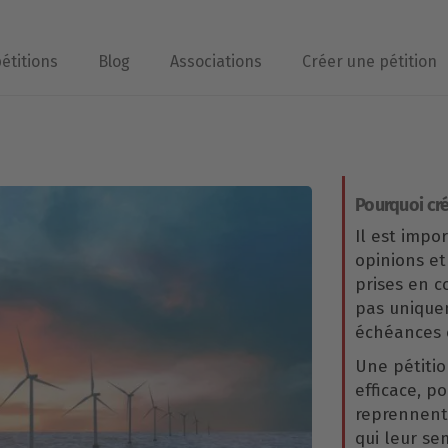
pétitions
Blog
Associations
Créer une pétition
Pourquoi cré
Il est impo
opinions et
prises en 
pas uniqu
échéances é
Une pétitio
efficace, p
reprennent 
qui leur se