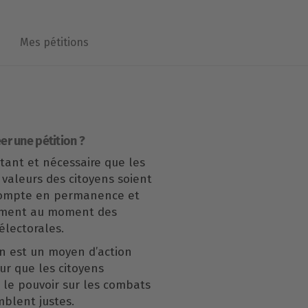
Mes pétitions
er une pétition ?
rtant et nécessaire que les
 valeurs des citoyens soient
compte en permanence et
ement au moment des
lectorales.
n est un moyen d’action
our que les citoyens
le pouvoir sur les combats
mblent justes.