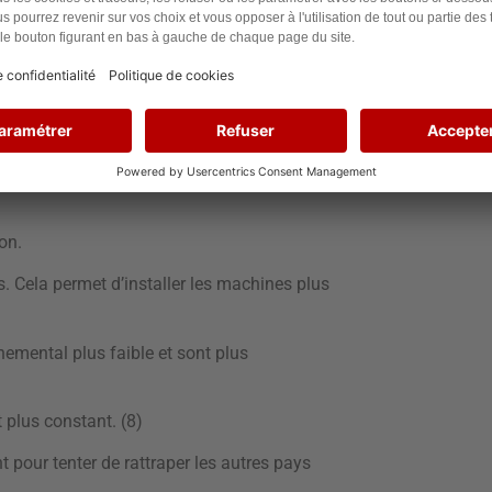
e du Lion est né.
 2022.
t en poupe
sé, qui existe par exemple au large de Saint
ton.
s. Cela permet d’installer les machines plus
nemental plus faible et sont plus
t plus constant. (8)
t pour tenter de rattraper les autres pays