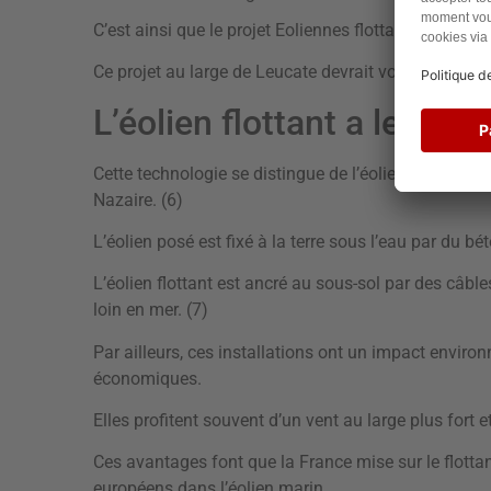
C’est ainsi que le projet Eoliennes flottantes du golf
Ce projet au large de Leucate devrait voir le jour en
L’éolien flottant a le ven
Cette technologie se distingue de l’éolien en mer po
Nazaire. (6)
L’éolien posé est fixé à la terre sous l’eau par du bé
L’éolien flottant est ancré au sous-sol par des câble
loin en mer. (7)
Par ailleurs, ces installations ont un impact environ
économiques.
Elles profitent souvent d’un vent au large plus fort e
Ces avantages font que la France mise sur le flottan
européens dans l’éolien marin.