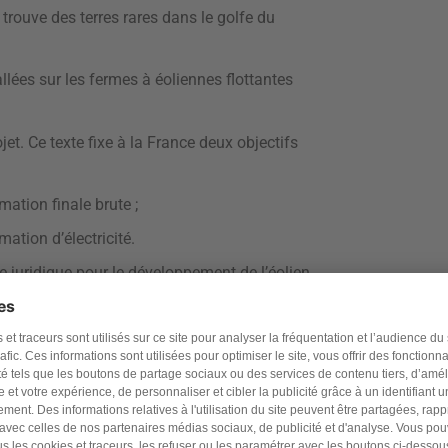
 trouve des terres rares dans le golfe du
llées sur les fermes à éoliennes flottantes
jet. Ce texte fixe à la France deux objectifs
ation finale brute ;
tion d’électricité.
dre juridique pour le développement de l’éolien