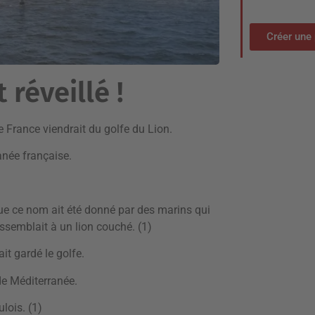
Créer une 
 réveillé !
 de France viendrait du golfe du Lion.
anée française.
 que ce nom ait été donné par des marins qui
essemblait à un lion couché. (1)
it gardé le golfe.
 de Méditerranée.
lois. (1)