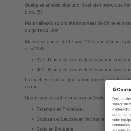
Quelques années plus tard, il est bien prévu que l’on
Lion. (5)
Mais celles-là auront été importées de Chine et insta
du golfe du Lion.
Mais c’est une loi du 17 août 2015 qui relance le pro
d’ici 2030 :
32% d’énergies renouvelables pour la consomm
40% d’énergies renouvelables pour la consomma
La loi et les textes d’application posent ainsi le ca
en mer.
Quatre zones sont retenues pour l’éolien flottant :
Faraman en Provence ;
Gruissan et Leucate en Occitanie
Groix en Bretagne