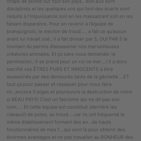
chape de plomb sur tout son pays.. Bon eux sont
disciplinés et les quelques uns qui font des écarts sont
réduits à l’impuissance soit en les massacrant soit en les
faisant disparaitre. Pour en revenir à l’équipe de
branquignols, le mecton de troud….. a fait ce qu’aucun
avant lui n’avait osé.; il a fait diviser par 5, OUI PAR 5 le
montant du permis d’assassiner nos merveilleuses
créatures animales. Et ça sans nous demander la
permission.; Il se prend pour un roi ce mer….! Il a donc
sacrifié ces ÊTRES PURS ET INNOCENTS à être
assassinés par des demeurés tarés de la gâchette …ET
tout ça pour passer et repasser pour nous faire
ch..;encore 5 piges et poursuivre la destruction de notre
si BEAU PAYS! C’est un fascisme qui ne dit pas son
nom….. Et cette équipe est constitué (derrière les
rideaux!) de potes, au troud…..car ils ont fréquenté le
même établissement formant des en…de hauts
fonctionnaires de mes f….qui sont là pour obtenir des
énormes avantages et ne pas travailler au BONHEUR des