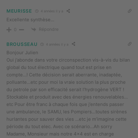
MEURISSE
4 années il y a
Excellente synthèse…
Répondre
0
BROUSSEAU
4 années il y a
Bonjour Julien
Oui j’abonde dans votre circonspection vis-à-vis du bilan
global du tout électrique quand tout est prise en
compte…! Cette décision serait aberrante, inadaptée,
polluante…etc pour moi la vraie solution la plus proche
du petrole par son efficacité serait l’hydrogène VERT !
Stockable et produit avec des énergies renouvelables…
etc Pour être franc à chaque fois que j’entends passer
une ambulance, le SAMU, les Pompiers…toutes sirènes
hurlantes pour sauver des vies …etc je m’imagine cette
période du tout elec. Avec ce scénario…Ah sorry
Madame, Monsieur mais notre 4×4 est en charge