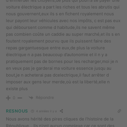
d enmerder les citoyens,de plus qui pourra se payer une
voiture électrique a part les riches et tous les abrutis qui
nous gouvernent,eux ils s en fichent royalement nous
leur payont leur véhicules avec nos impôts, c est pas eux
qui déboursent comme d habitude,ils ne savent même
pas combien coûte un caddie au super marché,et ils s en
foutent royalement pourvu que ils puissent faire des
repas gargantuesque entre eux,de plus la voiture
électrique n a pas beaucoup d’autonomie et il n y a
pratiquement pas de bornes pour les recharger,moi je n
en veux pas je garderai ma voiture essence jusqu au
bout,je n acheterai pas dcelectrique,il faut arrêter d
imposer aux gens leur merde,où est la liberté,elle n
existe plus
Répondre
0
RESNOUS
4 années il y a
Nous avons hérité des pires cliques de l’histoire de la
République… Ils n’ont aucun complexe car ce sont des