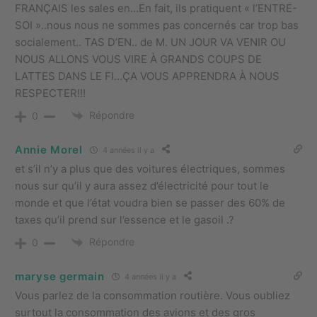
FRANÇAIS les sales en…En fait, ils pratiquent « l’ENTRE-
SOI »..nous nous ne sommes pas concernés car trop bas
socialement.. TAS D’EN.. de M. UN JOUR VA VENIR OU
NOUS ALLONS VOUS VIRE À GRANDS COUPS DE
LATTES DANS LE FI…ÇA VOUS APPRENDRA À NOUS
RESPECTER!!!
Répondre
0
Annie Morel
4 années il y a
et s’il n’y a plus que des voitures électriques, sommes
nous sur qu’il y aura assez d’électricité pour tout le
monde et que l’état voudra bien se passer des 60% de
taxes qu’il prend sur l’essence et le gasoil .?
Répondre
0
maryse germain
4 années il y a
Vous parlez de la consommation routière. Vous oubliez
surtout la consommation des avions et des gros