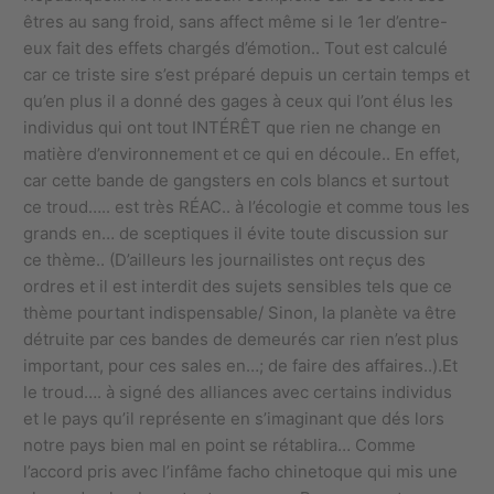
êtres au sang froid, sans affect même si le 1er d’entre-
eux fait des effets chargés d’émotion.. Tout est calculé
car ce triste sire s’est préparé depuis un certain temps et
qu’en plus il a donné des gages à ceux qui l’ont élus les
individus qui ont tout INTÉRÊT que rien ne change en
matière d’environnement et ce qui en découle.. En effet,
car cette bande de gangsters en cols blancs et surtout
ce troud….. est très RÉAC.. à l’écologie et comme tous les
grands en… de sceptiques il évite toute discussion sur
ce thème.. (D’ailleurs les journailistes ont reçus des
ordres et il est interdit des sujets sensibles tels que ce
thème pourtant indispensable/ Sinon, la planète va être
détruite par ces bandes de demeurés car rien n’est plus
important, pour ces sales en…; de faire des affaires..).Et
le troud…. à signé des alliances avec certains individus
et le pays qu’il représente en s’imaginant que dés lors
notre pays bien mal en point se rétablira… Comme
l’accord pris avec l’infâme facho chinetoque qui mis une