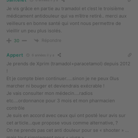
6 années il y a
Je vis grâce en partie au tramadol et c’est le troisième
médicament antidouleur qui va m’être retiré.. merci aux
veilleurs en bonne santé qui vont nous permettre de
vieillir un peu plus isolés.
Répondre
30
Appert
6 années il y a
Je prends de Xprim (tramadol+paracetamol) depuis 2012
!
Et je compte bien continuer…..sinon je ne peux 0lus
marcher ni bouger et deviendrais exécrable !
Je vais consulter mon médecin….radios
etc….ordonnance pour 3 mois et mon pharmacien
contrôle
Je suis en accord avec ceux qui ont posté leur avis sur
cet article…que propose vous comme alternative, ?
On ne prends pas cet anti douleur pour se « shooter » …
mais tout simplement pour « vivre ».