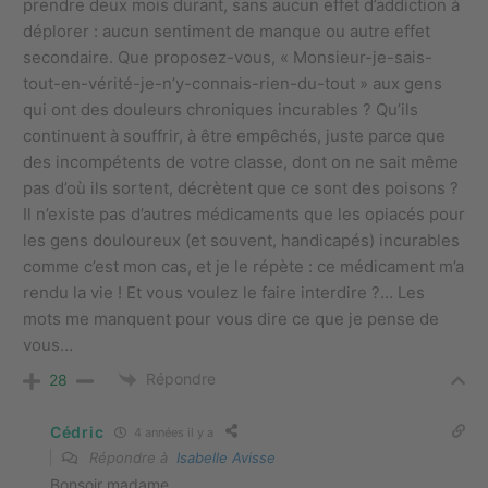
prendre deux mois durant, sans aucun effet d’addiction à
déplorer : aucun sentiment de manque ou autre effet
secondaire. Que proposez-vous, « Monsieur-je-sais-
tout-en-vérité-je-n’y-connais-rien-du-tout » aux gens
qui ont des douleurs chroniques incurables ? Qu’ils
continuent à souffrir, à être empêchés, juste parce que
des incompétents de votre classe, dont on ne sait même
pas d’où ils sortent, décrètent que ce sont des poisons ?
Il n’existe pas d’autres médicaments que les opiacés pour
les gens douloureux (et souvent, handicapés) incurables
comme c’est mon cas, et je le répète : ce médicament m’a
rendu la vie ! Et vous voulez le faire interdire ?… Les
mots me manquent pour vous dire ce que je pense de
vous…
Répondre
28
Cédric
4 années il y a
Répondre à
Isabelle Avisse
Bonsoir madame,