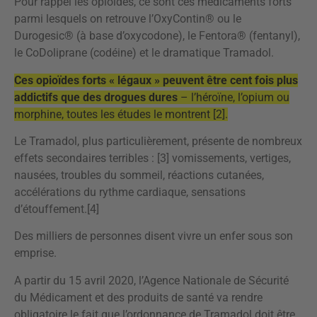
Pour rappel les opioïdes, ce sont ces médicaments forts
parmi lesquels on retrouve l’OxyContin® ou le
Durogesic® (à base d’oxycodone), le Fentora® (fentanyl),
le CoDoliprane (codéine) et le dramatique Tramadol.
Ces opioïdes forts « légaux » peuvent être cent fois plus
addictifs que des drogues dures
– l’héroïne, l’opium ou
morphine, toutes les études le montrent [2].
Le Tramadol, plus particulièrement, présente de nombreux
effets secondaires terribles : [3] vomissements, vertiges,
nausées, troubles du sommeil, réactions cutanées,
accélérations du rythme cardiaque, sensations
d’étouffement.[4]
Des milliers de personnes disent vivre un enfer sous son
emprise.
A partir du 15 avril 2020, l’Agence Nationale de Sécurité
du Médicament et des produits de santé va rendre
obligatoire le fait que l’ordonnance de Tramadol doit être