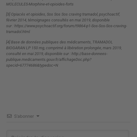
MOLECULES-Morphine-et-opioides-forts
[3] Opiacés et opioides, Sos Sos Sos craving tramadol, psychoactif,
février 2014, témoignages consultés en mai 2019, disponible
sur :
https://www.psychoactif.org/forum/t9864-p1-Sos-Sos-Sos-craving-
tramadol.html
[4] Base de données publiques des médicaments, TRAMADOL
BIOGARAN LP 150 mg, comprimé à libération prolongée, mars 2019,
consulté en mai 2019, disponible sur :
http://base-donnees-
publique.medicaments.gouv.fr/affichageDoc.php?
specid=67774686&typedoc=N
S’abonner