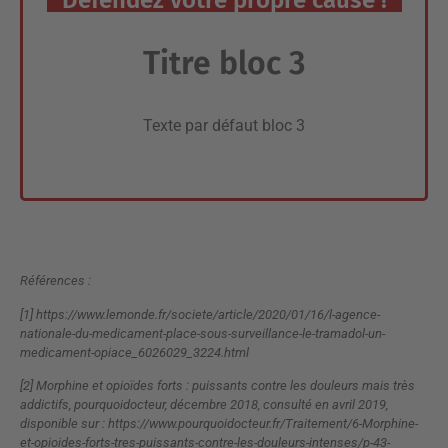
Défendez votre propre cause !
Titre bloc 3
Texte par défaut bloc 3
Références :
[1]
https://www.lemonde.fr/societe/article/2020/01/16/l-agence-
nationale-du-medicament-place-sous-surveillance-le-tramadol-un-
medicament-opiace_6026029_3224.html
[2] Morphine et opioïdes forts : puissants contre les douleurs mais très
addictifs, pourquoidocteur, décembre 2018, consulté en avril 2019,
disponible sur :
https://www.pourquoidocteur.fr/Traitement/6-Morphine-
et-opioides-forts-tres-puissants-contre-les-douleurs-intenses/p-43-