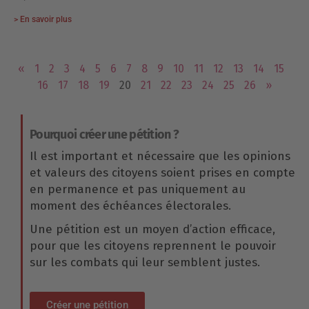
> En savoir plus
«
1
2
3
4
5
6
7
8
9
10
11
12
13
14
15
16
17
18
19
20
21
22
23
24
25
26
»
Pourquoi créer une pétition ?
Il est important et nécessaire que les opinions
et valeurs des citoyens soient prises en compte
en permanence et pas uniquement au
moment des échéances électorales.
Une pétition est un moyen d’action efficace,
pour que les citoyens reprennent le pouvoir
sur les combats qui leur semblent justes.
Créer une pétition