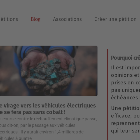
pétitions
Blog
Associations
Créer une pétition
Pourquoi cré
Il est impo
opinions et
prises en 
pas uniqu
échéances é
e virage vers les véhicules électriques
Une pétitio
e se fera pas sans cobalt !
efficace, p
a course contre le réchauffement climatique passe,
reprennent 
ous dit-on, par le passage aux véhicules
qui leur se
lectriques. Il y aurait environ 1,4 milliards de
éhicules à quatre