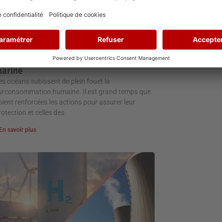
 grands dangers pour la biodiversité
arine
es océans subissent de plein fouet la
urconsommation humaine. Il est grand temps que
oient renforcées les actions pour assurer leur
rotection et celles des
En savoir plus