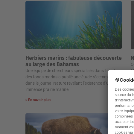
Herbiers marins : fabuleuse découverte
N
au large des Bahamas
C
Une équipe de chercheurs spécialisés dans l’étude
M
des fonds marins a publié une étude récemment
d
dans le journal Nature révélant l’existence d’une
> 
immense prairie marine
> En savoir plus