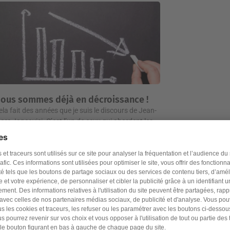
ous sommes déjà en décroissance !
ela fait des années que je suis le discours de Jean-
arc Jancovici. C’est l’un de ceux qui abordent les
ébats sur les défis écologiques de
En savoir plus