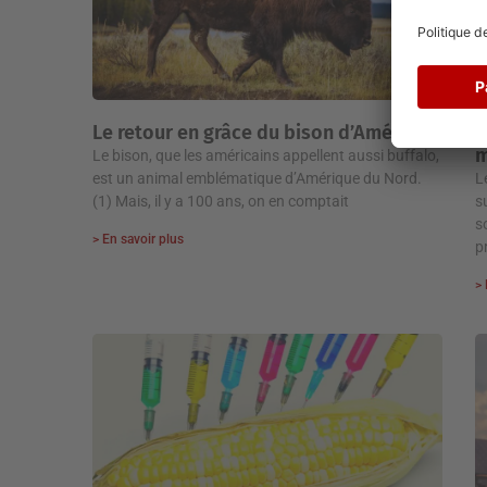
Le retour en grâce du bison d’Amérique
3
m
Le bison, que les américains appellent aussi buffalo,
est un animal emblématique d’Amérique du Nord.
L
(1) Mais, il y a 100 ans, on en comptait
s
s
> En savoir plus
p
> 