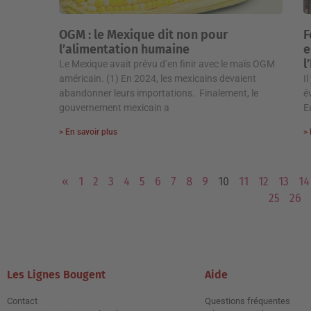
OGM : le Mexique dit non pour
F
l’alimentation humaine
e
l
Le Mexique avait prévu d’en finir avec le maïs OGM
américain. (1) En 2024, les mexicains devaient
I
abandonner leurs importations. Finalement, le
é
gouvernement mexicain a
E
> En savoir plus
> 
«
1
2
3
4
5
6
7
8
9
10
11
12
13
14
25
26
Les Lignes Bougent
Aide
Contact
Questions fréquentes